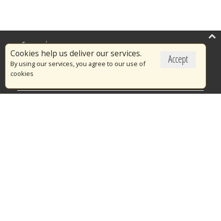
Επικαιρότητα
Cookies help us deliver our services.
Accept
Το Πυροσβεστικό Σώμα
By using our services, you agree to our use of
cookies
Πυρασφάλεια
Τράπεζα Ιδεών
Εθελοντισμός
Ανοιχτά Δεδομένα
Διαγωνισμοί
Ευρωπαϊκά & Αναπτυξιακά Προγράμματα