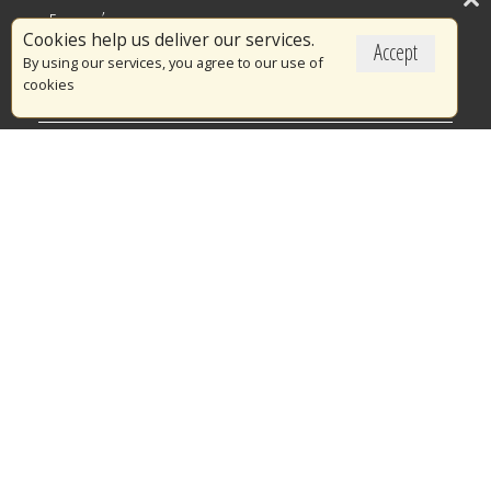
Επικαιρότητα
Cookies help us deliver our services.
Accept
Το Πυροσβεστικό Σώμα
By using our services, you agree to our use of
cookies
Πυρασφάλεια
Τράπεζα Ιδεών
Εθελοντισμός
Ανοιχτά Δεδομένα
Διαγωνισμοί
Ευρωπαϊκά & Αναπτυξιακά Προγράμματα