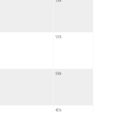
356k
597k
658k
481k