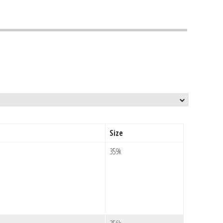
Size
359k