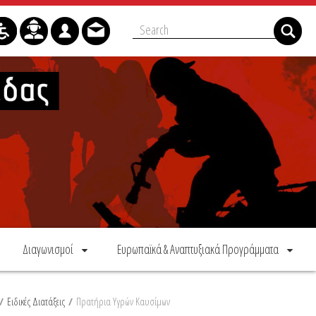
Διαγωνισμοί
Ευρωπαϊκά & Αναπτυξιακά Προγράμματα
/
Ειδικές Διατάξεις
/
Πρατήρια Υγρών Καυσίμων