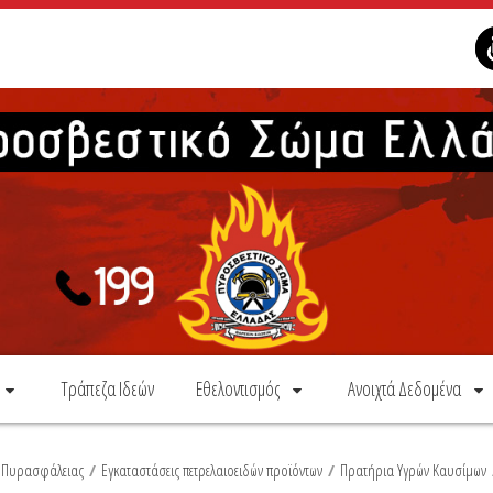
Τράπεζα Ιδεών
Εθελοντισμός
Ανοιχτά Δεδομένα
α Πυρασφάλειας
/
Εγκαταστάσεις πετρελαιοειδών προϊόντων
/
Πρατήρια Υγρών Καυσίμων