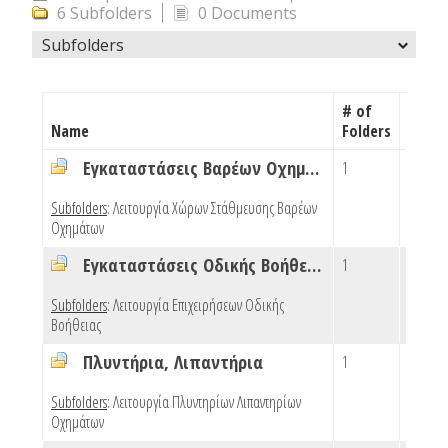
6 Subfolders
0 Documents
Subfolders
# of
# of
Name
Folders
Docu
Εγκαταστάσεις Βαρέων Οχημάτων
1
0
Subfolders
:
Λειτουργία Χώρων Στάθμευσης Βαρέων
Οχημάτων
Εγκαταστάσεις Οδικής Βοήθειας
1
0
Subfolders
:
Λειτουργία Επιχειρήσεων Οδικής
Βοήθειας
Πλυντήρια, Λιπαντήρια
1
0
Subfolders
:
Λειτουργία Πλυντηρίων Λιπαντηρίων
Οχημάτων