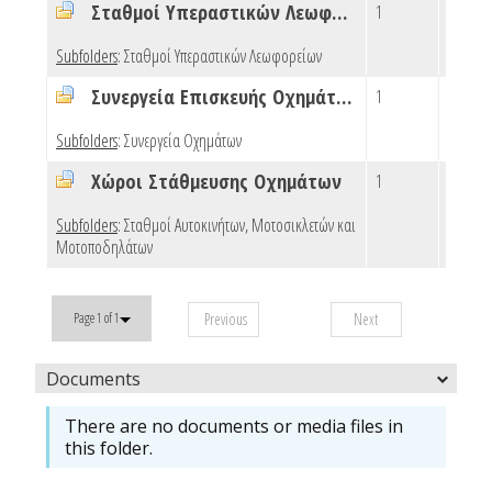
Σταθμοί Υπεραστικών Λεωφορείων
1
0
Subfolders
:
Σταθμοί Υπεραστικών Λεωφορείων
Συνεργεία Επισκευής Οχημάτων
1
0
Subfolders
:
Συνεργεία Οχημάτων
Χώροι Στάθμευσης Οχημάτων
1
0
Subfolders
:
Σταθμοί Αυτοκινήτων, Μοτοσικλετών και
Μοτοποδηλάτων
Previous
Next
Page 1 of 1
Documents
There are no documents or media files in
this folder.