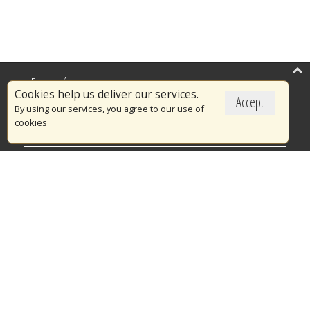
Επικαιρότητα
Cookies help us deliver our services.
Accept
Το Πυροσβεστικό Σώμα
By using our services, you agree to our use of
cookies
Πυρασφάλεια
Τράπεζα Ιδεών
Εθελοντισμός
Ανοιχτά Δεδομένα
Διαγωνισμοί
Ευρωπαϊκά & Αναπτυξιακά Προγράμματα