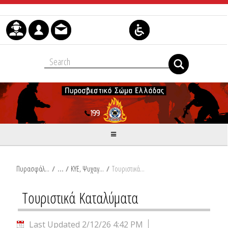
Skip to Content
Πυρασφάλεια
/
ΚΥΕ, Ψυχαγωγία - Τουρισμός
/
Τουριστικά Καταλύματα
Τουριστικά Καταλύματα
Last Updated 2/12/26 4:42 PM