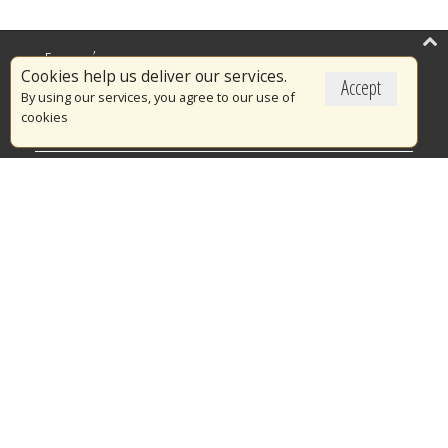
Επικαιρότητα
Cookies help us deliver our services.
Accept
Το Πυροσβεστικό Σώμα
By using our services, you agree to our use of
cookies
Πυρασφάλεια
Τράπεζα Ιδεών
Εθελοντισμός
Ανοιχτά Δεδομένα
Διαγωνισμοί
Ευρωπαϊκά & Αναπτυξιακά Προγράμματα