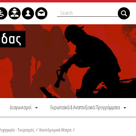
Διαγωνισμοί
Ευρωπαϊκά & Αναπτυξιακά Προγράμματα
Ψυχαγωγία - Τουρισμός
/
Χιονοδρομικά Κέντρα
/