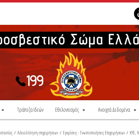
Τράπεζα Ιδεών
Εθελοντισμός
Ανοιχτά Δεδομένα
οστασίας
/
Αδειοδότηση επιχειρήσεων
/
Εγκρίσεις - Γνωστοποιήσεις Επιχειρήσεων
/
ΚΥΕ, 