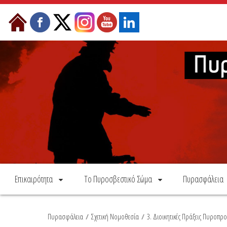
Skip to Content
Επικαιρότητα
Το Πυροσβεστικό Σώμα
Πυρασφάλεια
Πυρασφάλεια
/
Σχετική Νομοθεσία
/
3. Διοικητικές Πράξεις Πυροπρ