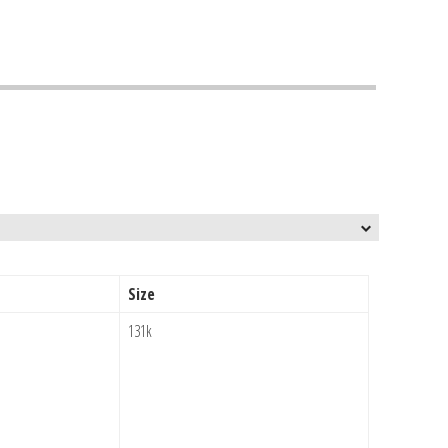
Size
131k