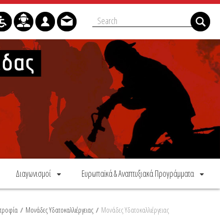
Διαγωνισμοί
Ευρωπαϊκά & Αναπτυξιακά Προγράμματα
τροφία
/
Μονάδες Υδατοκαλλιέργειας
/
Μονάδες Υδατοκαλλιέργειας