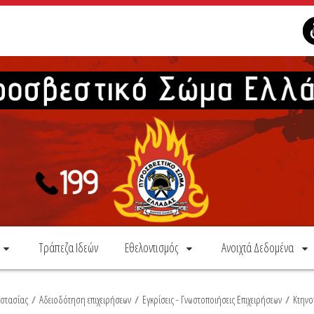
Τράπεζα Ιδεών
Εθελοντισμός
Ανοιχτά Δεδομένα
οστασίας
/
Αδειοδότηση επιχειρήσεων
/
Εγκρίσεις - Γνωστοποιήσεις Επιχειρήσεων
/
Κτηνο