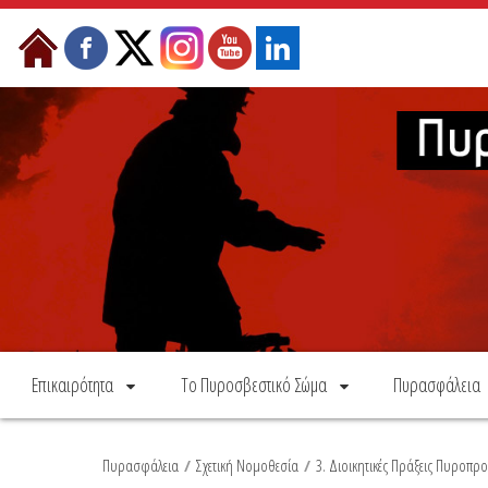
Skip to Content
Επικαιρότητα
Το Πυροσβεστικό Σώμα
Πυρασφάλεια
Πυρασφάλεια
/
Σχετική Νομοθεσία
/
3. Διοικητικές Πράξεις Πυροπρ