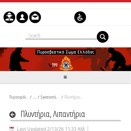
Skip to Content
Πυρασφάλεια
/
Εγκαταστάσεις Οχημάτων
/
Πλυντήρια, Λιπαντήρια
Πλυντήρια, Λιπαντήρια
Last Updated 2/13/26 11:33 AM