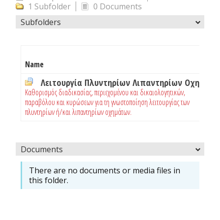
1 Subfolder
0 Documents
Subfolders
Name
F
Λειτουργία Πλυντηρίων Λιπαντηρίων Οχημάτων
0
Καθορισμός διαδικασίας, περιεχομένου και δικαιολογητικών,
παραβόλου και κυρώσεων για τη γνωστοποίηση λειτουργίας των
πλυντηρίων ή/και λιπαντηρίων οχημάτων.
Documents
There are no documents or media files in
this folder.