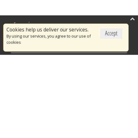
Επικαιρότητα
Cookies help us deliver our services.
Accept
Το Πυροσβεστικό Σώμα
By using our services, you agree to our use of
cookies
Πυρασφάλεια
Τράπεζα Ιδεών
Εθελοντισμός
Ανοιχτά Δεδομένα
Διαγωνισμοί
Ευρωπαϊκά & Αναπτυξιακά Προγράμματα