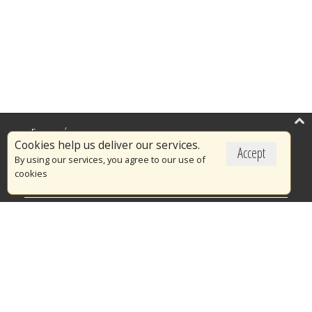
Επικαιρότητα
Cookies help us deliver our services.
Accept
Το Πυροσβεστικό Σώμα
By using our services, you agree to our use of
cookies
Πυρασφάλεια
Τράπεζα Ιδεών
Εθελοντισμός
Ανοιχτά Δεδομένα
Διαγωνισμοί