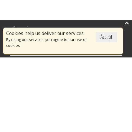
Επικαιρότητα
Cookies help us deliver our services.
Accept
Το Πυροσβεστικό Σώμα
By using our services, you agree to our use of
cookies
Πυρασφάλεια
Τράπεζα Ιδεών
Εθελοντισμός
Ανοιχτά Δεδομένα
Διαγωνισμοί
Ευρωπαϊκά & Αναπτυξιακά Προγράμματα