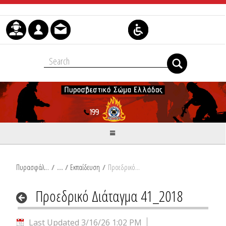
Skip to Content
Πυρασφάλεια
/
Εκπαίδευση
/
Προεδρικό Διάταγμα 41_2018
Προεδρικό Διάταγμα 41_2018
Last Updated 3/16/26 1:02 PM