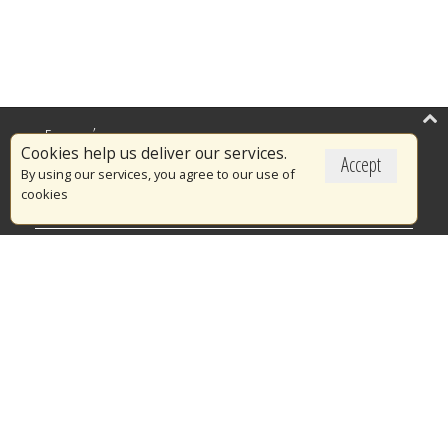
Επικαιρότητα
Cookies help us deliver our services.
Accept
Το Πυροσβεστικό Σώμα
By using our services, you agree to our use of
cookies
Πυρασφάλεια
Τράπεζα Ιδεών
Εθελοντισμός
Ανοιχτά Δεδομένα
Διαγωνισμοί
Ευρωπαϊκά & Αναπτυξιακά Προγράμματα