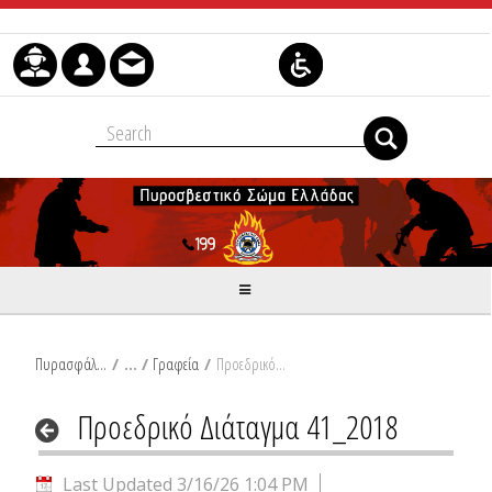
Skip to Content
Πυρασφάλεια
/
Γραφεία
/
Προεδρικό Διάταγμα 41_2018
Προεδρικό Διάταγμα 41_2018
Last Updated 3/16/26 1:04 PM