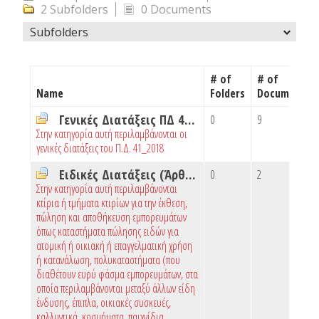
2 Subfolders
0 Documents
Subfolders
# of
# of
Name
Folders
Documents
Γενικές Διατάξεις ΠΔ 41_2018
0
9
Στην κατηγορία αυτή περιλαμβάνονται οι
γενικές διατάξεις του Π.Δ. 41_2018
Ειδικές Διατάξεις (Άρθρο 7)
0
2
Στην κατηγορία αυτή περιλαμβάνονται
κτίρια ή τμήματα κτιρίων για την έκθεση,
πώληση και αποθήκευση εμπορευμάτων
όπως καταστήματα πώλησης ειδών για
ατομική ή οικιακή ή επαγγελματική χρήση
ή κατανάλωση, πολυκαταστήματα (που
διαθέτουν ευρύ φάσμα εμπορευμάτων, στα
οποία περιλαμβάνονται μεταξύ άλλων είδη
ένδυσης, έπιπλα, οικιακές συσκευές,
καλλυντικά, κοσμήματα, παιχνίδια,