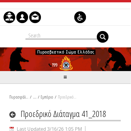
Skip to Content
Πυρασφάλεια
/
Εμπόριο
/
Προεδρικό Διάταγμα 41_2018
Προεδρικό Διάταγμα 41_2018
Last Updated 3/16/26 1:05 PM