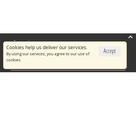
Επικαιρότητα
Cookies help us deliver our services.
Accept
Το Πυροσβεστικό Σώμα
By using our services, you agree to our use of
cookies
Πυρασφάλεια
Τράπεζα Ιδεών
Εθελοντισμός
Ανοιχτά Δεδομένα
Διαγωνισμοί
Ευρωπαϊκά & Αναπτυξιακά Προγράμματα