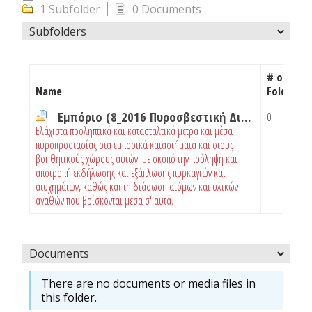
1 Subfolder
0 Documents
Subfolders
# of
Name
Folders
Εμπόριο (8_2016 Πυροσβεστική Διάταξη)
0
Ελάχιστα προληπτικά και κατασταλτικά μέτρα και μέσα
πυροπροστασίας στα εμπορικά καταστήματα και στους
βοηθητικούς χώρους αυτών, με σκοπό την πρόληψη και
αποτροπή εκδήλωσης και εξάπλωσης πυρκαγιών και
ατυχημάτων, καθώς και τη διάσωση ατόμων και υλικών
αγαθών που βρίσκονται μέσα σ' αυτά.
Documents
There are no documents or media files in
this folder.