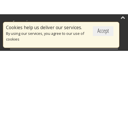
Επικαιρότητα
Cookies help us deliver our services.
Accept
Το Πυροσβεστικό Σώμα
By using our services, you agree to our use of
cookies
Πυρασφάλεια
Τράπεζα Ιδεών
Εθελοντισμός
Ανοιχτά Δεδομένα
Διαγωνισμοί
Ευρωπαϊκά & Αναπτυξιακά Προγράμματα