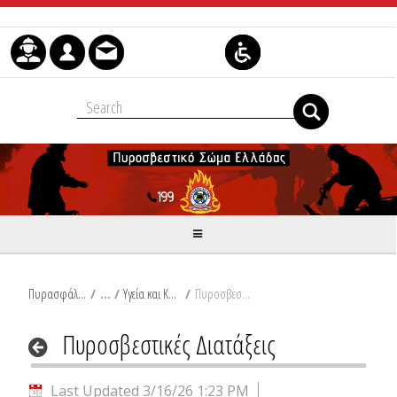
Skip to Content
Πυρασφάλεια
/
Υγεία και Κοινωνική Πρόνοια
/
Πυροσβεστικές Διατάξεις
Πυροσβεστικές Διατάξεις
Last Updated 3/16/26 1:23 PM