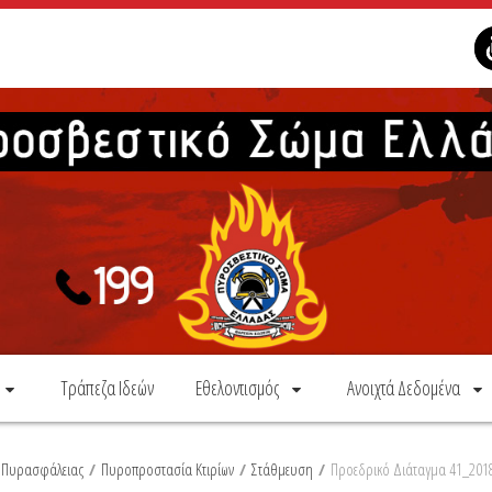
Τράπεζα Ιδεών
Εθελοντισμός
Ανοιχτά Δεδομένα
α Πυρασφάλειας
/
Πυροπροστασία Κτιρίων
/
Στάθμευση
/
Προεδρικό Διάταγμα 41_201