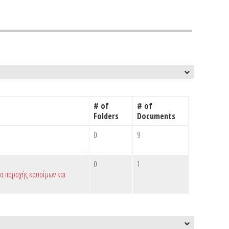
# of
# of
Folders
Documents
0
9
0
1
ια παροχής καυσίμων και