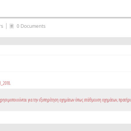
rs
0 Documents
1_2018.
υ χρησιμοποιούνται για την εξυπηρέτηση οχημάτων όπως στάθμευση οχημάτων, πρατήρ