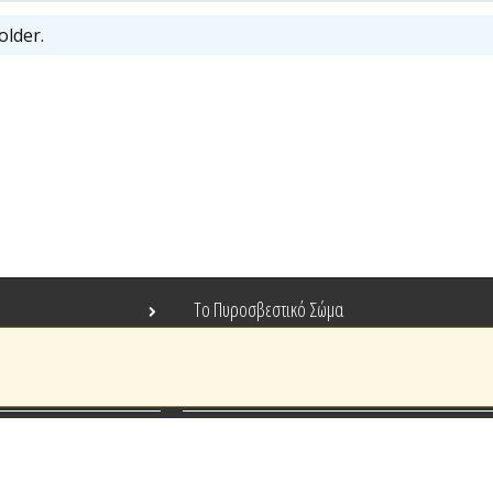
older.
Το Πυροσβεστικό Σώμα
Τράπεζα Ιδεών
Ανοιχτά Δεδομένα
Ευρωπαϊκά & Αναπτυξιακά Προγράμματα