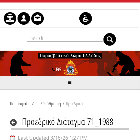
Skip to Content
Πυρασφάλεια
/
Στάθμευση
/
Προεδρικό Διάταγμα 71_1988
Προεδρικό Διάταγμα 71_1988
Last Updated 3/16/26 1:27 PM