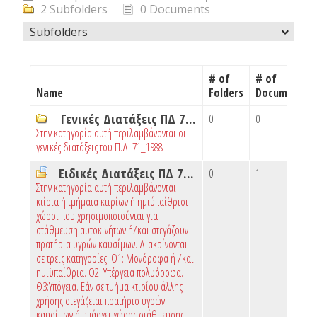
2 Subfolders
0 Documents
Subfolders
# of
# of
Name
Folders
Documents
Γενικές Διατάξεις ΠΔ 71_1988
0
0
Στην κατηγορία αυτή περιλαμβάνονται οι
γενικές διατάξεις του Π.Δ. 71_1988
Ειδικές Διατάξεις ΠΔ 71_1988
0
1
Στην κατηγορία αυτή περιλαμβάνονται
κτίρια ή τμήματα κτιρίων ή ημιύπαίθριοι
χώροι που χρησιμοποιούνται για
στάθμευση αυτοκινήτων ή/και στεγάζουν
πρατήρια υγρών καυσίμων. Διακρίνονται
σε τρεις κατηγορίες: Θ1: Μονόροφα ή /και
ημιϋπαίθρια. Θ2: Υπέργεια πολυόροφα.
Θ3:Υπόγεια. Εάν σε τμήμα κτιρίου άλλης
χρήσης στεγάζεται πρατήριο υγρών
καυσίμων ή υπάρχει χώρος στάθμευσης