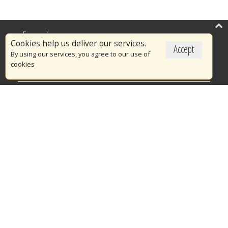
Επικαιρότητα
Cookies help us deliver our services.
Accept
Το Πυροσβεστικό Σώμα
By using our services, you agree to our use of
cookies
Πυρασφάλεια
Τράπεζα Ιδεών
Εθελοντισμός
Ανοιχτά Δεδομένα
Διαγωνισμοί
Ευρωπαϊκά & Αναπτυξιακά Προγράμματα