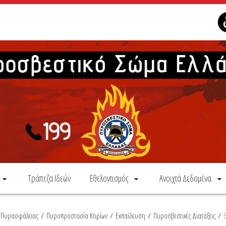
Τράπεζα Ιδεών
Εθελοντισμός
Ανοιχτά Δεδομένα
α Πυρασφάλειας
/
Πυροπροστασία Κτιρίων
/
Εκπαίδευση
/
Πυροσβεστικές Διατάξεις
/