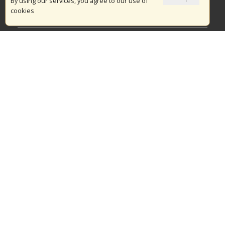
Το Πυροσβεστικό Σώμα
By using our services, you agree to our use of
cookies
Πυρασφάλεια
Τράπεζα Ιδεών
Εθελοντισμός
Ανοιχτά Δεδομένα
Διαγωνισμοί
Ευρωπαϊκά & Αναπτυξιακά Προγράμματα