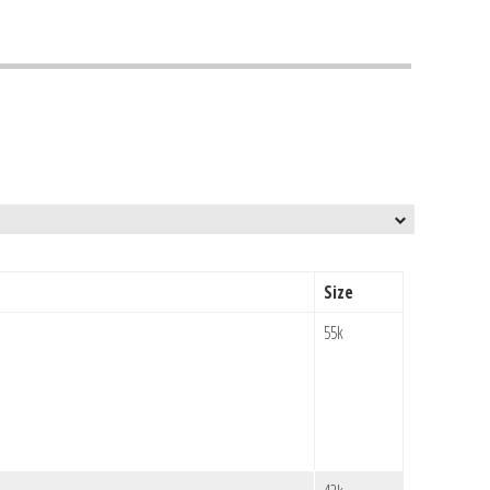
Size
55k