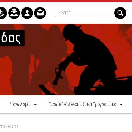
Διαγωνισμοί
Ευρωπαϊκά & Αναπτυξιακά Προγράμματα
λετών (word)