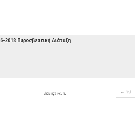
6-2018 Πυροσβεστική Διάταξη
← First
Showing 6 results.