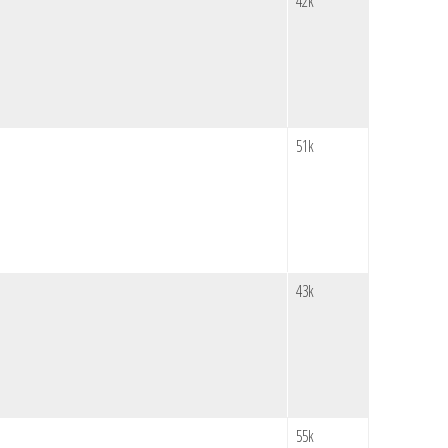
42k
51k
43k
55k