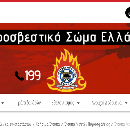
Τράπεζα Ιδεών
Εθελοντισμός
Ανοιχτά Δεδομένα
ων και εγκαταστάσεων
/
Χρήσιμα Έντυπα
/
Έντυπα Μελετών Πυρασφάλειας
/
Έντυπα Με