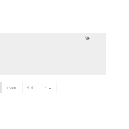
50k
Previous
Next
Last →