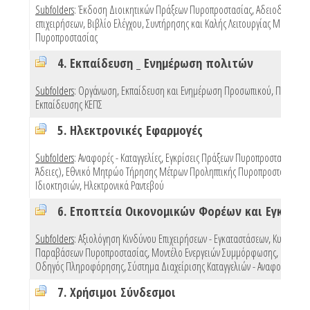
Subfolders
:
Έκδοση Διοικητικών Πράξεων Πυροπροστασίας
,
Αδειοδότηση
επιχειρήσεων
,
Βιβλίο Ελέγχου, Συντήρησης και Καλής Λειτουργίας Μέσων
Πυροπροστασίας
4. Εκπαίδευση _ Ενημέρωση πολιτών
Subfolders
:
Οργάνωση, Εκπαίδευση και Ενημέρωση Προσωπικού
,
Προγράμ
Εκπαίδευσης ΚΕΠΣ
5. Ηλεκτρονικές Εφαρμογές
Subfolders
:
Αναφορές - Καταγγελίες
,
Εγκρίσεις Πράξεων Πυροπροστασίας (e 
Άδειες)
,
Εθνικό Μητρώο Τήρησης Μέτρων Προληπτικής Πυροπροστασίας
Ιδιοκτησιών
,
Ηλεκτρονικά Ραντεβού
Subfolders
:
Αξιολόγηση Κινδύνου Επιχειρήσεων - Εγκαταστάσεων
,
Κυρώσεις
Παραβάσεων Πυροπροστασίας
,
Μοντέλο Ενεργειών Συμμόρφωσης
,
Πρότυπ
Οδηγός Πληροφόρησης
,
Σύστημα Διαχείρισης Καταγγελιών - Αναφορών
,
Mo
7. Χρήσιμοι Σύνδεσμοι