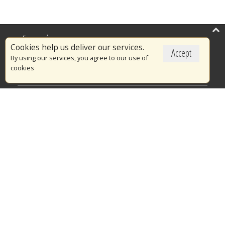
Επικαιρότητα
Cookies help us deliver our services.
Accept
Το Πυροσβεστικό Σώμα
By using our services, you agree to our use of
cookies
Πυρασφάλεια
Τράπεζα Ιδεών
Εθελοντισμός
Ανοιχτά Δεδομένα
Διαγωνισμοί
Ευρωπαϊκά & Αναπτυξιακά Προγράμματα