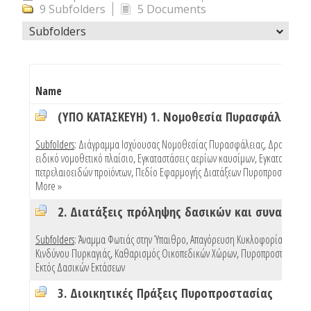
9 Subfolders
5 Documents
Subfolders
Name
(ΥΠΟ ΚΑΤΑΣΚΕΥΗ) 1. Νομοθεσία Πυρασφάλειας
Subfolders
:
Διάγραμμα Ισχύουσας Νομοθεσίας Πυρασφάλειας
,
Δραστηριότ
ειδικό νομοθετικό πλαίσιο
,
Εγκαταστάσεις αερίων καυσίμων
,
Εγκαταστάσεις
πετρελαιοειδών προϊόντων
,
Πεδίο Εφαρμογής Διατάξεων Πυροπροστασίας Κ
More »
Subfolders
:
Άναμμα Φωτιάς στην Ύπαιθρο
,
Απαγόρευση Κυκλοφορίας Λόγω
Κινδύνου Πυρκαγιάς
,
Καθαρισμός Οικοπεδικών Χώρων
,
Πυροπροστασία Κτ
Εκτός Δασικών Εκτάσεων
3. Διοικητικές Πράξεις Πυροπροστασίας