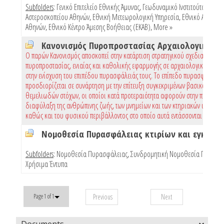
Subfolders
:
Γενικό Επιτελείο Εθνικής Άμυνας
,
Γεωδυναμικό Ινστιτούτο Εθνικ
Αστεροσκοπείου Αθηνών
,
Εθνική Μετεωρολογική Υπηρεσία
,
Εθνικό Αστεροσ
Αθηνών
,
Εθνικό Κέντρο Άμεσης Βοήθειας (ΕΚΑΒ)
,
More »
Ο παρών Κανονισμός αποσκοπεί στην κατάρτιση στρατηγικού σχεδιασμού
πυροπροστασίας, ενιαίας και καθολικής εφαρμογής σε αρχαιολογικούς χώρ
στην ενίσχυση του επιπέδου πυρασφάλειάς τους. Το επίπεδο πυρασφάλειας
προσδιορίζεται σε συνάρτηση με την επίτευξη συγκεκριμένων βασικών και
θεμελιωδών στόχων, οι οποίοι κατά προτεραιότητα αφορούν στην προστασί
διαφύλαξη της ανθρώπινης ζωής, των μνημείων και των κτηριακών υποδομώ
καθώς και του φυσικού περιβάλλοντος στο οποίο αυτά εντάσσονται
Subfolders
:
Νομοθεσία Πυρασφάλειας
,
Συνδρομητική Νομοθεσία Πυρασφ
Χρήσιμα Έντυπα
Previous
Next
Page 1 of 1
Documents