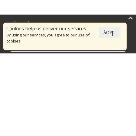
Επικαιρότητα
Cookies help us deliver our services.
Accept
Το Πυροσβεστικό Σώμα
By using our services, you agree to our use of
cookies
Πυρασφάλεια
Τράπεζα Ιδεών
Εθελοντισμός
Ανοιχτά Δεδομένα
Διαγωνισμοί
Ευρωπαϊκά & Αναπτυξιακά Προγράμματα