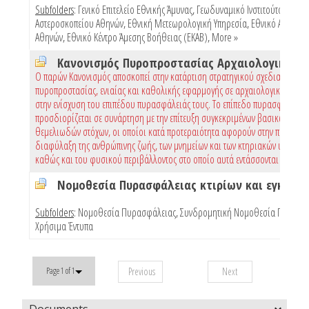
Subfolders
:
Γενικό Επιτελείο Εθνικής Άμυνας
,
Γεωδυναμικό Ινστιτούτο Εθνικ
Αστεροσκοπείου Αθηνών
,
Εθνική Μετεωρολογική Υπηρεσία
,
Εθνικό Αστεροσ
Αθηνών
,
Εθνικό Κέντρο Άμεσης Βοήθειας (ΕΚΑΒ)
,
More »
Ο παρών Κανονισμός αποσκοπεί στην κατάρτιση στρατηγικού σχεδιασμού
πυροπροστασίας, ενιαίας και καθολικής εφαρμογής σε αρχαιολογικούς χώρ
στην ενίσχυση του επιπέδου πυρασφάλειάς τους. Το επίπεδο πυρασφάλειας
προσδιορίζεται σε συνάρτηση με την επίτευξη συγκεκριμένων βασικών και
θεμελιωδών στόχων, οι οποίοι κατά προτεραιότητα αφορούν στην προστασί
διαφύλαξη της ανθρώπινης ζωής, των μνημείων και των κτηριακών υποδομώ
καθώς και του φυσικού περιβάλλοντος στο οποίο αυτά εντάσσονται
Subfolders
:
Νομοθεσία Πυρασφάλειας
,
Συνδρομητική Νομοθεσία Πυρασφ
Χρήσιμα Έντυπα
Previous
Next
Page 1 of 1
Documents