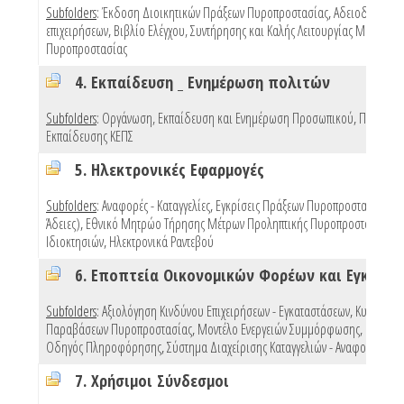
Subfolders
:
Έκδοση Διοικητικών Πράξεων Πυροπροστασίας
,
Αδειοδότηση
επιχειρήσεων
,
Βιβλίο Ελέγχου, Συντήρησης και Καλής Λειτουργίας Μέσων
Πυροπροστασίας
4. Εκπαίδευση _ Ενημέρωση πολιτών
Subfolders
:
Οργάνωση, Εκπαίδευση και Ενημέρωση Προσωπικού
,
Προγράμ
Εκπαίδευσης ΚΕΠΣ
5. Ηλεκτρονικές Εφαρμογές
Subfolders
:
Αναφορές - Καταγγελίες
,
Εγκρίσεις Πράξεων Πυροπροστασίας (e 
Άδειες)
,
Εθνικό Μητρώο Τήρησης Μέτρων Προληπτικής Πυροπροστασίας
Ιδιοκτησιών
,
Ηλεκτρονικά Ραντεβού
Subfolders
:
Αξιολόγηση Κινδύνου Επιχειρήσεων - Εγκαταστάσεων
,
Κυρώσεις
Παραβάσεων Πυροπροστασίας
,
Μοντέλο Ενεργειών Συμμόρφωσης
,
Πρότυπ
Οδηγός Πληροφόρησης
,
Σύστημα Διαχείρισης Καταγγελιών - Αναφορών
,
Mo
7. Χρήσιμοι Σύνδεσμοι