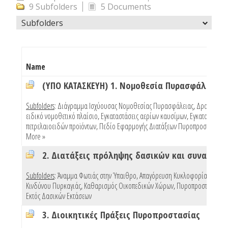
9 Subfolders
5 Documents
Subfolders
Name
(ΥΠΟ ΚΑΤΑΣΚΕΥΗ) 1. Νομοθεσία Πυρασφάλειας
Subfolders
:
Διάγραμμα Ισχύουσας Νομοθεσίας Πυρασφάλειας
,
Δραστηριότ
ειδικό νομοθετικό πλαίσιο
,
Εγκαταστάσεις αερίων καυσίμων
,
Εγκαταστάσεις
πετρελαιοειδών προϊόντων
,
Πεδίο Εφαρμογής Διατάξεων Πυροπροστασίας Κ
More »
Subfolders
:
Άναμμα Φωτιάς στην Ύπαιθρο
,
Απαγόρευση Κυκλοφορίας Λόγω
Κινδύνου Πυρκαγιάς
,
Καθαρισμός Οικοπεδικών Χώρων
,
Πυροπροστασία Κτ
Εκτός Δασικών Εκτάσεων
3. Διοικητικές Πράξεις Πυροπροστασίας