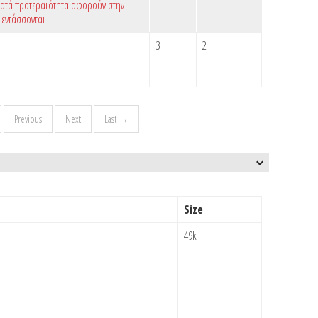
κατά προτεραιότητα αφορούν στην
 εντάσσονται
3
2
Previous
Next
Last →
Size
49k