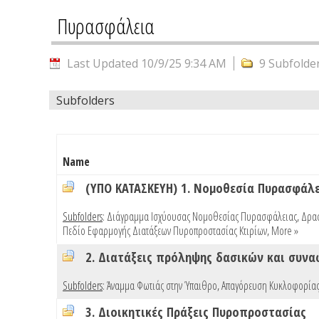
Πυρασφάλεια
Last Updated 10/9/25 9:34 AM
9 Subfolde
Subfolders
Name
(ΥΠΟ ΚΑΤΑΣΚΕΥΗ) 1. Νομοθεσία Πυρασφάλ
Subfolders
:
Διάγραμμα Ισχύουσας Νομοθεσίας Πυρασφάλειας
,
Δρασ
Πεδίο Εφαρμογής Διατάξεων Πυροπροστασίας Κτιρίων
,
More »
2. Διατάξεις πρόληψης δασικών και συν
Subfolders
:
Άναμμα Φωτιάς στην Ύπαιθρο
,
Απαγόρευση Κυκλοφορίας
3. Διοικητικές Πράξεις Πυροπροστασίας