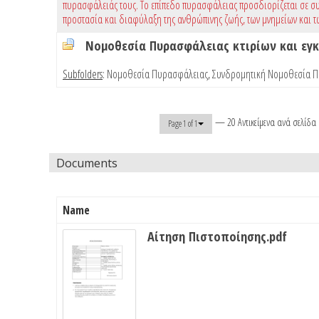
πυρασφάλειάς τους. Το επίπεδο πυρασφάλειας προσδιορίζεται σε συ
προστασία και διαφύλαξη της ανθρώπινης ζωής, των μνημείων και τ
Νομοθεσία Πυρασφάλειας κτιρίων και ε
Subfolders
:
Νομοθεσία Πυρασφάλειας
,
Συνδρομητική Νομοθεσία 
— 20 Αντικείμενα ανά σελίδα
Page 1 of 1
Documents
Name
Αίτηση Πιστοποίησης.pdf