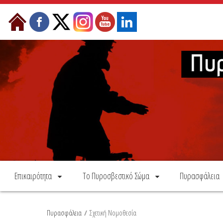
Skip to Content
Επικαιρότητα
Το Πυροσβεστικό Σώμα
Πυρασφάλεια
Πυρασφάλεια
/
Σχετική Νομοθεσία