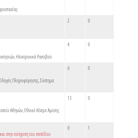
προστασίας
2
0
4
0
οκτησιών
,
Ηλεκτρονικά Ραντεβού
6
0
 Οδηγός Πληροφόρησης
,
Σύστημα
13
0
κοπείο Αθηνών
,
Εθνικό Κέντρο Άμεσης
0
1
αι στην ενίσχυση του επιπέδου