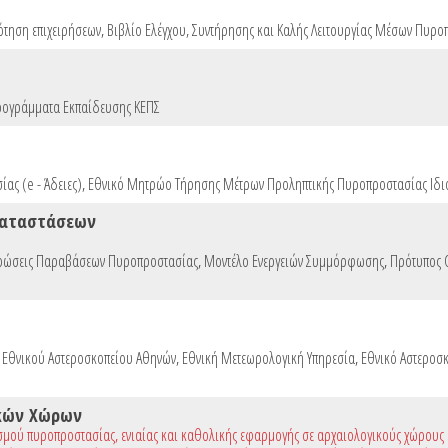
ότηση επιχειρήσεων
,
Βιβλίο Ελέγχου, Συντήρησης και Καλής Λειτουργίας Μέσων Πυρο
ογράμματα Εκπαίδευσης ΚΕΠΣ
ας (e - Άδειες)
,
Εθνικό Μητρώο Τήρησης Μέτρων Προληπτικής Πυροπροστασίας Ιδι
καταστάσεων
ρώσεις Παραβάσεων Πυροπροστασίας
,
Μοντέλο Ενεργειών Συμμόρφωσης
,
Πρότυπος
ο Εθνικού Αστεροσκοπείου Αθηνών
,
Εθνική Μετεωρολογική Υπηρεσία
,
Εθνικό Αστεροσ
κών Χώρων
σμού πυροπροστασίας, ενιαίας και καθολικής εφαρμογής σε αρχαιολογικούς χώρους κ