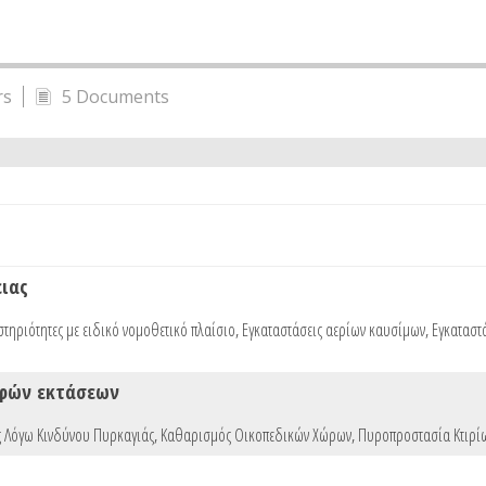
rs
5 Documents
ειας
τηριότητες με ειδικό νομοθετικό πλαίσιο
,
Εγκαταστάσεις αερίων καυσίμων
,
Εγκαταστ
αφών εκτάσεων
 Λόγω Κινδύνου Πυρκαγιάς
,
Καθαρισμός Οικοπεδικών Χώρων
,
Πυροπροστασία Κτιρίω