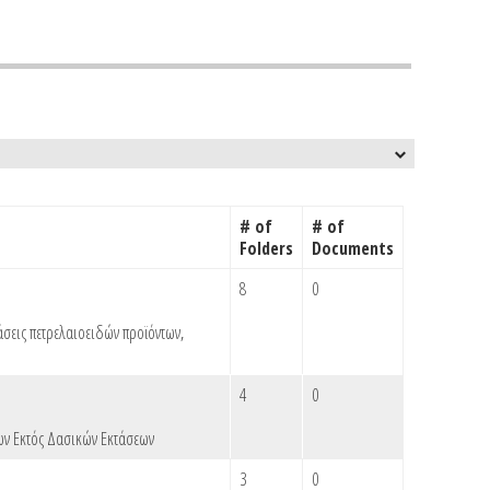
# of
# of
Folders
Documents
8
0
άσεις πετρελαιοειδών προϊόντων
,
4
0
ν Εκτός Δασικών Εκτάσεων
3
0