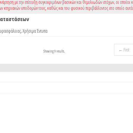
νάρτηση με την επίτευξη συγκεκριμένων βασικών και θεμελιωδών στόχων, οι οποίοι 
ων κτηριακών υποδομών τους, καθώς και του φυσικού περιβάλλοντος στο οποίο αυτά
γκαταστάσεων
Πυρασφάλειας
,
Χρήσιμα Έντυπα
← First
Showing 9 results.