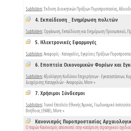
Subfolders
:
Έκδοση Διοικητικών Πράξεων Πυροπροστασίας
,
Αδειοδ
4. Εκπαίδευση _ Ενημέρωση πολιτών
Subfolders
:
Οργάνωση, Εκπαίδευση και Ενημέρωση Προσωπικού
,
Πρ
5. Ηλεκτρονικές Εφαρμογές
Subfolders
:
Αναφορές - Καταγγελίες
,
Εγκρίσεις Πράξεων Πυροπροστασί
6. Εποπτεία Οικονομικών Φορέων και Εγ
Subfolders
:
Αξιολόγηση Κινδύνου Επιχειρήσεων - Εγκαταστάσεων
,
Κυ
Διαχείρισης Καταγγελιών - Αναφορών
,
More »
7. Χρήσιμοι Σύνδεσμοι
Subfolders
:
Γενικό Επιτελείο Εθνικής Άμυνας
,
Γεωδυναμικό Ινστιτούτ
Βοήθειας (ΕΚΑΒ)
,
More »
Κανονισμός Πυροπροστασίας Αρχαιολογι
Ο παρών Κανονισμός αποσκοπεί στην κατάρτιση στρατηγικού σχεδια