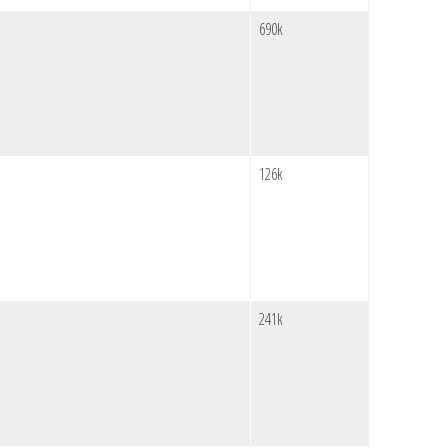
690k
126k
241k