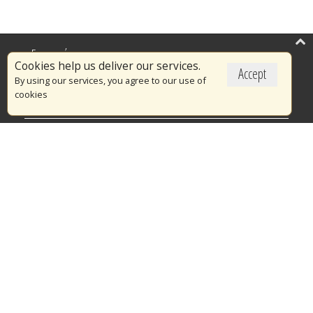
Επικαιρότητα
Cookies help us deliver our services.
Accept
Το Πυροσβεστικό Σώμα
By using our services, you agree to our use of
cookies
Πυρασφάλεια
Τράπεζα Ιδεών
Εθελοντισμός
Ανοιχτά Δεδομένα
Διαγωνισμοί
Ευρωπαϊκά & Αναπτυξιακά Προγράμματα