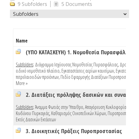
9 Subfolders
5 Documents
Subfolders
Name
(ΥΠΟ ΚΑΤΑΣΚΕΥΗ) 1. Νομοθεσία Πυρασφάλειας
Subfolders
:
Διάγραμμα Ισχύουσας Νομοθεσίας Πυρασφάλειας
,
Δραστηριότ
ειδικό νομοθετικό πλαίσιο
,
Εγκαταστάσεις αερίων καυσίμων
,
Εγκαταστάσεις
πετρελαιοειδών προϊόντων
,
Πεδίο Εφαρμογής Διατάξεων Πυροπροστασίας Κ
More »
Subfolders
:
Άναμμα Φωτιάς στην Ύπαιθρο
,
Απαγόρευση Κυκλοφορίας Λόγω
Κινδύνου Πυρκαγιάς
,
Καθαρισμός Οικοπεδικών Χώρων
,
Πυροπροστασία Κτ
Εκτός Δασικών Εκτάσεων
3. Διοικητικές Πράξεις Πυροπροστασίας