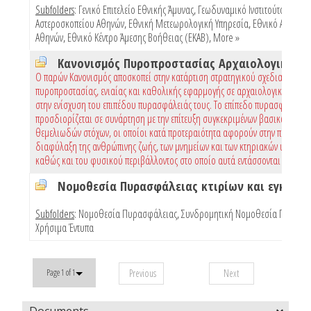
Subfolders
:
Γενικό Επιτελείο Εθνικής Άμυνας
,
Γεωδυναμικό Ινστιτούτο Εθνικ
Αστεροσκοπείου Αθηνών
,
Εθνική Μετεωρολογική Υπηρεσία
,
Εθνικό Αστεροσ
Αθηνών
,
Εθνικό Κέντρο Άμεσης Βοήθειας (ΕΚΑΒ)
,
More »
Ο παρών Κανονισμός αποσκοπεί στην κατάρτιση στρατηγικού σχεδιασμού
πυροπροστασίας, ενιαίας και καθολικής εφαρμογής σε αρχαιολογικούς χώρ
στην ενίσχυση του επιπέδου πυρασφάλειάς τους. Το επίπεδο πυρασφάλειας
προσδιορίζεται σε συνάρτηση με την επίτευξη συγκεκριμένων βασικών και
θεμελιωδών στόχων, οι οποίοι κατά προτεραιότητα αφορούν στην προστασί
διαφύλαξη της ανθρώπινης ζωής, των μνημείων και των κτηριακών υποδομώ
καθώς και του φυσικού περιβάλλοντος στο οποίο αυτά εντάσσονται
Subfolders
:
Νομοθεσία Πυρασφάλειας
,
Συνδρομητική Νομοθεσία Πυρασφ
Χρήσιμα Έντυπα
Previous
Next
Page 1 of 1
Documents