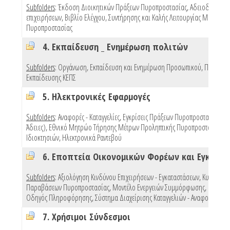
Subfolders
:
Έκδοση Διοικητικών Πράξεων Πυροπροστασίας
,
Αδειοδότηση
επιχειρήσεων
,
Βιβλίο Ελέγχου, Συντήρησης και Καλής Λειτουργίας Μέσων
Πυροπροστασίας
4. Εκπαίδευση _ Ενημέρωση πολιτών
Subfolders
:
Οργάνωση, Εκπαίδευση και Ενημέρωση Προσωπικού
,
Προγράμ
Εκπαίδευσης ΚΕΠΣ
5. Ηλεκτρονικές Εφαρμογές
Subfolders
:
Αναφορές - Καταγγελίες
,
Εγκρίσεις Πράξεων Πυροπροστασίας (e 
Άδειες)
,
Εθνικό Μητρώο Τήρησης Μέτρων Προληπτικής Πυροπροστασίας
Ιδιοκτησιών
,
Ηλεκτρονικά Ραντεβού
Subfolders
:
Αξιολόγηση Κινδύνου Επιχειρήσεων - Εγκαταστάσεων
,
Κυρώσεις
Παραβάσεων Πυροπροστασίας
,
Μοντέλο Ενεργειών Συμμόρφωσης
,
Πρότυπ
Οδηγός Πληροφόρησης
,
Σύστημα Διαχείρισης Καταγγελιών - Αναφορών
,
Mo
7. Χρήσιμοι Σύνδεσμοι