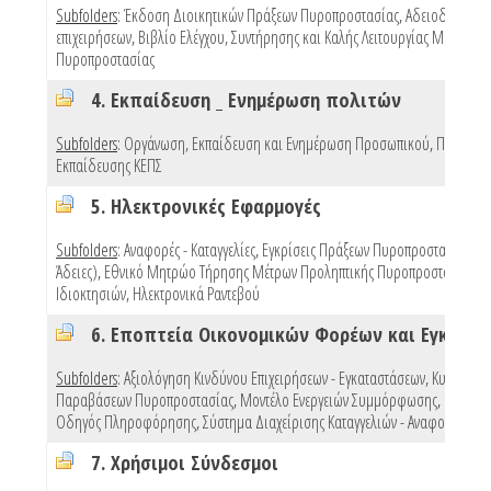
Subfolders
:
Έκδοση Διοικητικών Πράξεων Πυροπροστασίας
,
Αδειοδότηση
επιχειρήσεων
,
Βιβλίο Ελέγχου, Συντήρησης και Καλής Λειτουργίας Μέσων
Πυροπροστασίας
4. Εκπαίδευση _ Ενημέρωση πολιτών
Subfolders
:
Οργάνωση, Εκπαίδευση και Ενημέρωση Προσωπικού
,
Προγράμ
Εκπαίδευσης ΚΕΠΣ
5. Ηλεκτρονικές Εφαρμογές
Subfolders
:
Αναφορές - Καταγγελίες
,
Εγκρίσεις Πράξεων Πυροπροστασίας (e 
Άδειες)
,
Εθνικό Μητρώο Τήρησης Μέτρων Προληπτικής Πυροπροστασίας
Ιδιοκτησιών
,
Ηλεκτρονικά Ραντεβού
Subfolders
:
Αξιολόγηση Κινδύνου Επιχειρήσεων - Εγκαταστάσεων
,
Κυρώσεις
Παραβάσεων Πυροπροστασίας
,
Μοντέλο Ενεργειών Συμμόρφωσης
,
Πρότυπ
Οδηγός Πληροφόρησης
,
Σύστημα Διαχείρισης Καταγγελιών - Αναφορών
,
Mo
7. Χρήσιμοι Σύνδεσμοι