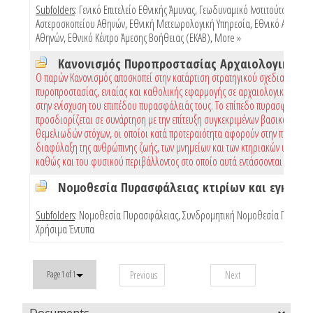
Subfolders
:
Γενικό Επιτελείο Εθνικής Άμυνας
,
Γεωδυναμικό Ινστιτούτο Εθνικ
Αστεροσκοπείου Αθηνών
,
Εθνική Μετεωρολογική Υπηρεσία
,
Εθνικό Αστεροσ
Αθηνών
,
Εθνικό Κέντρο Άμεσης Βοήθειας (ΕΚΑΒ)
,
More »
Ο παρών Κανονισμός αποσκοπεί στην κατάρτιση στρατηγικού σχεδιασμού
πυροπροστασίας, ενιαίας και καθολικής εφαρμογής σε αρχαιολογικούς χώρ
στην ενίσχυση του επιπέδου πυρασφάλειάς τους. Το επίπεδο πυρασφάλειας
προσδιορίζεται σε συνάρτηση με την επίτευξη συγκεκριμένων βασικών και
θεμελιωδών στόχων, οι οποίοι κατά προτεραιότητα αφορούν στην προστασί
διαφύλαξη της ανθρώπινης ζωής, των μνημείων και των κτηριακών υποδομώ
καθώς και του φυσικού περιβάλλοντος στο οποίο αυτά εντάσσονται
Subfolders
:
Νομοθεσία Πυρασφάλειας
,
Συνδρομητική Νομοθεσία Πυρασφ
Χρήσιμα Έντυπα
Previous
Next
Page 1 of 1
Documents