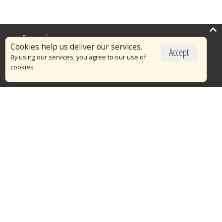
Επικαιρότητα
Cookies help us deliver our services.
Accept
Το Πυροσβεστικό Σώμα
By using our services, you agree to our use of
cookies
Πυρασφάλεια
Τράπεζα Ιδεών
Εθελοντισμός
Ανοιχτά Δεδομένα
Διαγωνισμοί
Ευρωπαϊκά & Αναπτυξιακά Προγράμματα