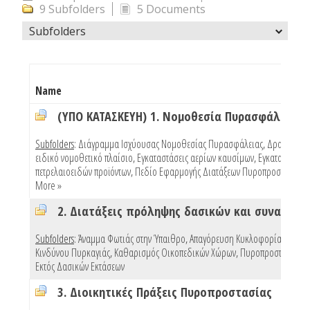
9 Subfolders
5 Documents
Subfolders
Name
(ΥΠΟ ΚΑΤΑΣΚΕΥΗ) 1. Νομοθεσία Πυρασφάλειας
Subfolders
:
Διάγραμμα Ισχύουσας Νομοθεσίας Πυρασφάλειας
,
Δραστηριότ
ειδικό νομοθετικό πλαίσιο
,
Εγκαταστάσεις αερίων καυσίμων
,
Εγκαταστάσεις
πετρελαιοειδών προϊόντων
,
Πεδίο Εφαρμογής Διατάξεων Πυροπροστασίας Κ
More »
Subfolders
:
Άναμμα Φωτιάς στην Ύπαιθρο
,
Απαγόρευση Κυκλοφορίας Λόγω
Κινδύνου Πυρκαγιάς
,
Καθαρισμός Οικοπεδικών Χώρων
,
Πυροπροστασία Κτ
Εκτός Δασικών Εκτάσεων
3. Διοικητικές Πράξεις Πυροπροστασίας