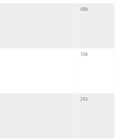
690k
126k
241k