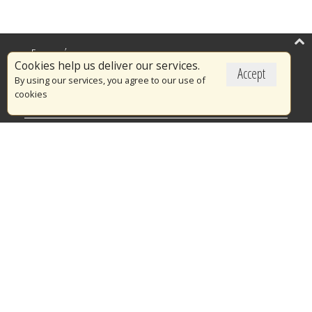
Επικαιρότητα
Cookies help us deliver our services.
Accept
Το Πυροσβεστικό Σώμα
By using our services, you agree to our use of
cookies
Πυρασφάλεια
Τράπεζα Ιδεών
Εθελοντισμός
Ανοιχτά Δεδομένα
Διαγωνισμοί
Ευρωπαϊκά & Αναπτυξιακά Προγράμματα