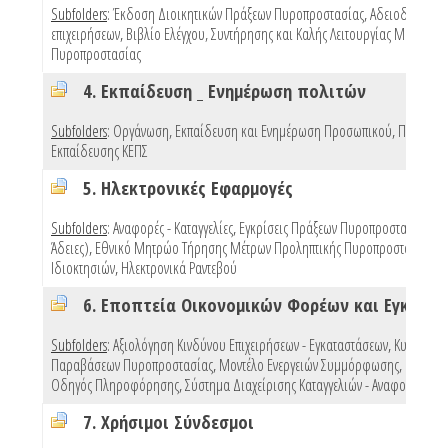
Subfolders
:
Έκδοση Διοικητικών Πράξεων Πυροπροστασίας
,
Αδειοδότηση
επιχειρήσεων
,
Βιβλίο Ελέγχου, Συντήρησης και Καλής Λειτουργίας Μέσων
Πυροπροστασίας
4. Εκπαίδευση _ Ενημέρωση πολιτών
Subfolders
:
Οργάνωση, Εκπαίδευση και Ενημέρωση Προσωπικού
,
Προγράμ
Εκπαίδευσης ΚΕΠΣ
5. Ηλεκτρονικές Εφαρμογές
Subfolders
:
Αναφορές - Καταγγελίες
,
Εγκρίσεις Πράξεων Πυροπροστασίας (e 
Άδειες)
,
Εθνικό Μητρώο Τήρησης Μέτρων Προληπτικής Πυροπροστασίας
Ιδιοκτησιών
,
Ηλεκτρονικά Ραντεβού
Subfolders
:
Αξιολόγηση Κινδύνου Επιχειρήσεων - Εγκαταστάσεων
,
Κυρώσεις
Παραβάσεων Πυροπροστασίας
,
Μοντέλο Ενεργειών Συμμόρφωσης
,
Πρότυπ
Οδηγός Πληροφόρησης
,
Σύστημα Διαχείρισης Καταγγελιών - Αναφορών
,
Mo
7. Χρήσιμοι Σύνδεσμοι