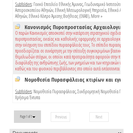
Subfolders
:
Γενικό Επιτελείο Εθνικής Άμυνας
,
Γεωδυναμικό Ινστιτούτο Εθνικ
Αστεροσκοπείου Αθηνών
,
Εθνική Μετεωρολογική Υπηρεσία
,
Εθνικό Αστεροσ
Αθηνών
,
Εθνικό Κέντρο Άμεσης Βοήθειας (ΕΚΑΒ)
,
More »
Ο παρών Κανονισμός αποσκοπεί στην κατάρτιση στρατηγικού σχεδιασμού
πυροπροστασίας, ενιαίας και καθολικής εφαρμογής σε αρχαιολογικούς χώρ
στην ενίσχυση του επιπέδου πυρασφάλειάς τους. Το επίπεδο πυρασφάλειας
προσδιορίζεται σε συνάρτηση με την επίτευξη συγκεκριμένων βασικών και
θεμελιωδών στόχων, οι οποίοι κατά προτεραιότητα αφορούν στην προστασί
διαφύλαξη της ανθρώπινης ζωής, των μνημείων και των κτηριακών υποδομώ
καθώς και του φυσικού περιβάλλοντος στο οποίο αυτά εντάσσονται
Subfolders
:
Νομοθεσία Πυρασφάλειας
,
Συνδρομητική Νομοθεσία Πυρασφ
Χρήσιμα Έντυπα
Previous
Next
Page 1 of 1
Documents