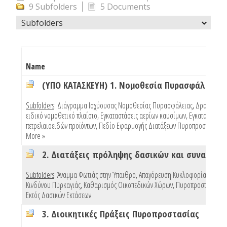
9 Subfolders
5 Documents
Subfolders
Name
(ΥΠΟ ΚΑΤΑΣΚΕΥΗ) 1. Νομοθεσία Πυρασφάλειας
Subfolders
:
Διάγραμμα Ισχύουσας Νομοθεσίας Πυρασφάλειας
,
Δραστηριότ
ειδικό νομοθετικό πλαίσιο
,
Εγκαταστάσεις αερίων καυσίμων
,
Εγκαταστάσεις
πετρελαιοειδών προϊόντων
,
Πεδίο Εφαρμογής Διατάξεων Πυροπροστασίας Κ
More »
Subfolders
:
Άναμμα Φωτιάς στην Ύπαιθρο
,
Απαγόρευση Κυκλοφορίας Λόγω
Κινδύνου Πυρκαγιάς
,
Καθαρισμός Οικοπεδικών Χώρων
,
Πυροπροστασία Κτ
Εκτός Δασικών Εκτάσεων
3. Διοικητικές Πράξεις Πυροπροστασίας