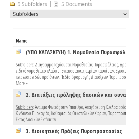
9 Subfolders
5 Documents
Subfolders
Name
(ΥΠΟ ΚΑΤΑΣΚΕΥΗ) 1. Νομοθεσία Πυρασφάλειας
Subfolders
:
Διάγραμμα Ισχύουσας Νομοθεσίας Πυρασφάλειας
,
Δραστηριότ
ειδικό νομοθετικό πλαίσιο
,
Εγκαταστάσεις αερίων καυσίμων
,
Εγκαταστάσεις
πετρελαιοειδών προϊόντων
,
Πεδίο Εφαρμογής Διατάξεων Πυροπροστασίας Κ
More »
Subfolders
:
Άναμμα Φωτιάς στην Ύπαιθρο
,
Απαγόρευση Κυκλοφορίας Λόγω
Κινδύνου Πυρκαγιάς
,
Καθαρισμός Οικοπεδικών Χώρων
,
Πυροπροστασία Κτ
Εκτός Δασικών Εκτάσεων
3. Διοικητικές Πράξεις Πυροπροστασίας