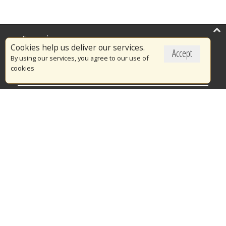
Επικαιρότητα
Cookies help us deliver our services.
Accept
Το Πυροσβεστικό Σώμα
By using our services, you agree to our use of
cookies
Πυρασφάλεια
Τράπεζα Ιδεών
Εθελοντισμός
Ανοιχτά Δεδομένα
Διαγωνισμοί
Ευρωπαϊκά & Αναπτυξιακά Προγράμματα