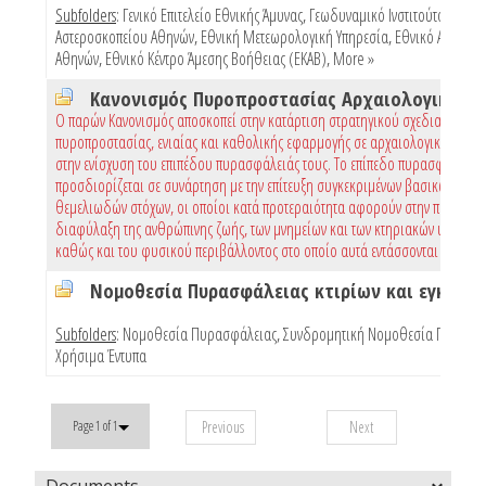
Subfolders
:
Γενικό Επιτελείο Εθνικής Άμυνας
,
Γεωδυναμικό Ινστιτούτο Εθνικ
Αστεροσκοπείου Αθηνών
,
Εθνική Μετεωρολογική Υπηρεσία
,
Εθνικό Αστεροσ
Αθηνών
,
Εθνικό Κέντρο Άμεσης Βοήθειας (ΕΚΑΒ)
,
More »
Ο παρών Κανονισμός αποσκοπεί στην κατάρτιση στρατηγικού σχεδιασμού
πυροπροστασίας, ενιαίας και καθολικής εφαρμογής σε αρχαιολογικούς χώρ
στην ενίσχυση του επιπέδου πυρασφάλειάς τους. Το επίπεδο πυρασφάλειας
προσδιορίζεται σε συνάρτηση με την επίτευξη συγκεκριμένων βασικών και
θεμελιωδών στόχων, οι οποίοι κατά προτεραιότητα αφορούν στην προστασί
διαφύλαξη της ανθρώπινης ζωής, των μνημείων και των κτηριακών υποδομώ
καθώς και του φυσικού περιβάλλοντος στο οποίο αυτά εντάσσονται
Subfolders
:
Νομοθεσία Πυρασφάλειας
,
Συνδρομητική Νομοθεσία Πυρασφ
Χρήσιμα Έντυπα
Previous
Next
Page 1 of 1
Documents