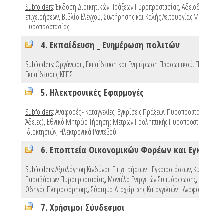
Subfolders
:
Έκδοση Διοικητικών Πράξεων Πυροπροστασίας
,
Αδειοδότηση
επιχειρήσεων
,
Βιβλίο Ελέγχου, Συντήρησης και Καλής Λειτουργίας Μέσων
Πυροπροστασίας
4. Εκπαίδευση _ Ενημέρωση πολιτών
Subfolders
:
Οργάνωση, Εκπαίδευση και Ενημέρωση Προσωπικού
,
Προγράμ
Εκπαίδευσης ΚΕΠΣ
5. Ηλεκτρονικές Εφαρμογές
Subfolders
:
Αναφορές - Καταγγελίες
,
Εγκρίσεις Πράξεων Πυροπροστασίας (e 
Άδειες)
,
Εθνικό Μητρώο Τήρησης Μέτρων Προληπτικής Πυροπροστασίας
Ιδιοκτησιών
,
Ηλεκτρονικά Ραντεβού
Subfolders
:
Αξιολόγηση Κινδύνου Επιχειρήσεων - Εγκαταστάσεων
,
Κυρώσεις
Παραβάσεων Πυροπροστασίας
,
Μοντέλο Ενεργειών Συμμόρφωσης
,
Πρότυπ
Οδηγός Πληροφόρησης
,
Σύστημα Διαχείρισης Καταγγελιών - Αναφορών
,
Mo
7. Χρήσιμοι Σύνδεσμοι