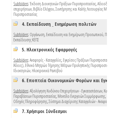
Subfolders
:
Έκδοση Διοικητικών Πράξεων Πυροπροστασίας
,
Αδειοδότηση
επιχειρήσεων
,
Βιβλίο Ελέγχου, Συντήρησης και Καλής Λειτουργίας Μέσων
Πυροπροστασίας
4. Εκπαίδευση _ Ενημέρωση πολιτών
Subfolders
:
Οργάνωση, Εκπαίδευση και Ενημέρωση Προσωπικού
,
Προγράμ
Εκπαίδευσης ΚΕΠΣ
5. Ηλεκτρονικές Εφαρμογές
Subfolders
:
Αναφορές - Καταγγελίες
,
Εγκρίσεις Πράξεων Πυροπροστασίας (e 
Άδειες)
,
Εθνικό Μητρώο Τήρησης Μέτρων Προληπτικής Πυροπροστασίας
Ιδιοκτησιών
,
Ηλεκτρονικά Ραντεβού
Subfolders
:
Αξιολόγηση Κινδύνου Επιχειρήσεων - Εγκαταστάσεων
,
Κυρώσεις
Παραβάσεων Πυροπροστασίας
,
Μοντέλο Ενεργειών Συμμόρφωσης
,
Πρότυπ
Οδηγός Πληροφόρησης
,
Σύστημα Διαχείρισης Καταγγελιών - Αναφορών
,
Mo
7. Χρήσιμοι Σύνδεσμοι