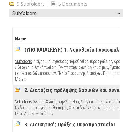
9 Subfolders
5 Documents
Subfolders
Name
(ΥΠΟ ΚΑΤΑΣΚΕΥΗ) 1. Νομοθεσία Πυρασφάλειας
Subfolders
:
Διάγραμμα Ισχύουσας Νομοθεσίας Πυρασφάλειας
,
Δραστηριότ
ειδικό νομοθετικό πλαίσιο
,
Εγκαταστάσεις αερίων καυσίμων
,
Εγκαταστάσεις
πετρελαιοειδών προϊόντων
,
Πεδίο Εφαρμογής Διατάξεων Πυροπροστασίας Κ
More »
Subfolders
:
Άναμμα Φωτιάς στην Ύπαιθρο
,
Απαγόρευση Κυκλοφορίας Λόγω
Κινδύνου Πυρκαγιάς
,
Καθαρισμός Οικοπεδικών Χώρων
,
Πυροπροστασία Κτ
Εκτός Δασικών Εκτάσεων
3. Διοικητικές Πράξεις Πυροπροστασίας