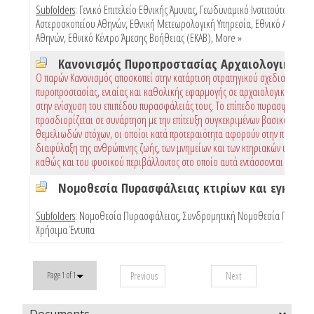
Subfolders
:
Γενικό Επιτελείο Εθνικής Άμυνας
,
Γεωδυναμικό Ινστιτούτο Εθνικ
Αστεροσκοπείου Αθηνών
,
Εθνική Μετεωρολογική Υπηρεσία
,
Εθνικό Αστεροσ
Αθηνών
,
Εθνικό Κέντρο Άμεσης Βοήθειας (ΕΚΑΒ)
,
More »
Ο παρών Κανονισμός αποσκοπεί στην κατάρτιση στρατηγικού σχεδιασμού
πυροπροστασίας, ενιαίας και καθολικής εφαρμογής σε αρχαιολογικούς χώρ
στην ενίσχυση του επιπέδου πυρασφάλειάς τους. Το επίπεδο πυρασφάλειας
προσδιορίζεται σε συνάρτηση με την επίτευξη συγκεκριμένων βασικών και
θεμελιωδών στόχων, οι οποίοι κατά προτεραιότητα αφορούν στην προστασί
διαφύλαξη της ανθρώπινης ζωής, των μνημείων και των κτηριακών υποδομώ
καθώς και του φυσικού περιβάλλοντος στο οποίο αυτά εντάσσονται
Subfolders
:
Νομοθεσία Πυρασφάλειας
,
Συνδρομητική Νομοθεσία Πυρασφ
Χρήσιμα Έντυπα
Previous
Next
Page 1 of 1
Documents