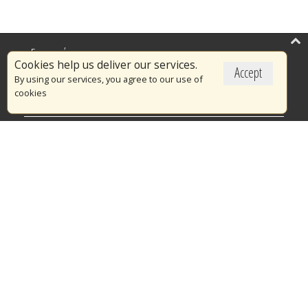
Επικαιρότητα
Cookies help us deliver our services.
Accept
Το Πυροσβεστικό Σώμα
By using our services, you agree to our use of
cookies
Πυρασφάλεια
Τράπεζα Ιδεών
Εθελοντισμός
Ανοιχτά Δεδομένα
Διαγωνισμοί
Ευρωπαϊκά & Αναπτυξιακά Προγράμματα