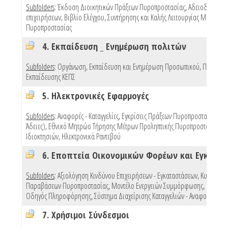
Subfolders
:
Έκδοση Διοικητικών Πράξεων Πυροπροστασίας
,
Αδειοδότηση
επιχειρήσεων
,
Βιβλίο Ελέγχου, Συντήρησης και Καλής Λειτουργίας Μέσων
Πυροπροστασίας
4. Εκπαίδευση _ Ενημέρωση πολιτών
Subfolders
:
Οργάνωση, Εκπαίδευση και Ενημέρωση Προσωπικού
,
Προγράμ
Εκπαίδευσης ΚΕΠΣ
5. Ηλεκτρονικές Εφαρμογές
Subfolders
:
Αναφορές - Καταγγελίες
,
Εγκρίσεις Πράξεων Πυροπροστασίας (e 
Άδειες)
,
Εθνικό Μητρώο Τήρησης Μέτρων Προληπτικής Πυροπροστασίας
Ιδιοκτησιών
,
Ηλεκτρονικά Ραντεβού
Subfolders
:
Αξιολόγηση Κινδύνου Επιχειρήσεων - Εγκαταστάσεων
,
Κυρώσεις
Παραβάσεων Πυροπροστασίας
,
Μοντέλο Ενεργειών Συμμόρφωσης
,
Πρότυπ
Οδηγός Πληροφόρησης
,
Σύστημα Διαχείρισης Καταγγελιών - Αναφορών
,
Mo
7. Χρήσιμοι Σύνδεσμοι