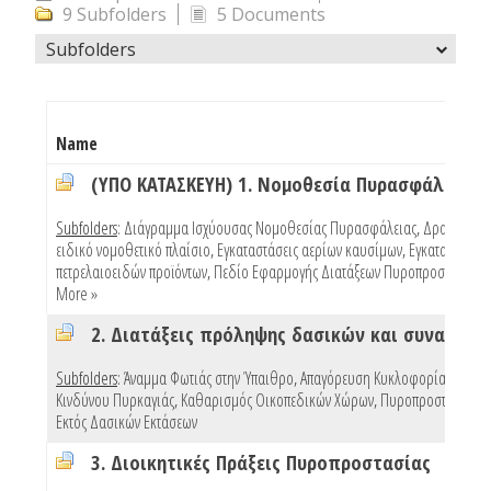
9 Subfolders
5 Documents
Subfolders
Name
(ΥΠΟ ΚΑΤΑΣΚΕΥΗ) 1. Νομοθεσία Πυρασφάλειας
Subfolders
:
Διάγραμμα Ισχύουσας Νομοθεσίας Πυρασφάλειας
,
Δραστηριότ
ειδικό νομοθετικό πλαίσιο
,
Εγκαταστάσεις αερίων καυσίμων
,
Εγκαταστάσεις
πετρελαιοειδών προϊόντων
,
Πεδίο Εφαρμογής Διατάξεων Πυροπροστασίας Κ
More »
Subfolders
:
Άναμμα Φωτιάς στην Ύπαιθρο
,
Απαγόρευση Κυκλοφορίας Λόγω
Κινδύνου Πυρκαγιάς
,
Καθαρισμός Οικοπεδικών Χώρων
,
Πυροπροστασία Κτ
Εκτός Δασικών Εκτάσεων
3. Διοικητικές Πράξεις Πυροπροστασίας