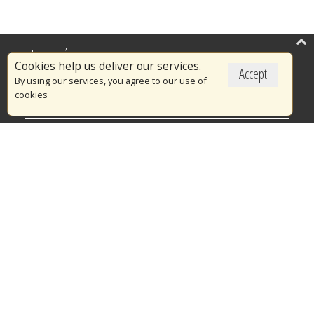
Επικαιρότητα
Cookies help us deliver our services.
Accept
Το Πυροσβεστικό Σώμα
By using our services, you agree to our use of
cookies
Πυρασφάλεια
Τράπεζα Ιδεών
Εθελοντισμός
Ανοιχτά Δεδομένα
Διαγωνισμοί
Ευρωπαϊκά & Αναπτυξιακά Προγράμματα