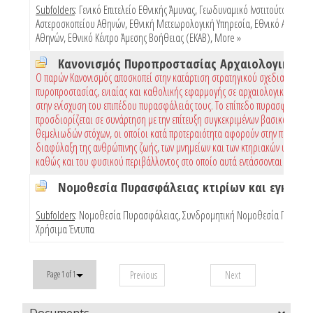
Subfolders
:
Γενικό Επιτελείο Εθνικής Άμυνας
,
Γεωδυναμικό Ινστιτούτο Εθνικ
Αστεροσκοπείου Αθηνών
,
Εθνική Μετεωρολογική Υπηρεσία
,
Εθνικό Αστεροσ
Αθηνών
,
Εθνικό Κέντρο Άμεσης Βοήθειας (ΕΚΑΒ)
,
More »
Ο παρών Κανονισμός αποσκοπεί στην κατάρτιση στρατηγικού σχεδιασμού
πυροπροστασίας, ενιαίας και καθολικής εφαρμογής σε αρχαιολογικούς χώρ
στην ενίσχυση του επιπέδου πυρασφάλειάς τους. Το επίπεδο πυρασφάλειας
προσδιορίζεται σε συνάρτηση με την επίτευξη συγκεκριμένων βασικών και
θεμελιωδών στόχων, οι οποίοι κατά προτεραιότητα αφορούν στην προστασί
διαφύλαξη της ανθρώπινης ζωής, των μνημείων και των κτηριακών υποδομώ
καθώς και του φυσικού περιβάλλοντος στο οποίο αυτά εντάσσονται
Subfolders
:
Νομοθεσία Πυρασφάλειας
,
Συνδρομητική Νομοθεσία Πυρασφ
Χρήσιμα Έντυπα
Previous
Next
Page 1 of 1
Documents