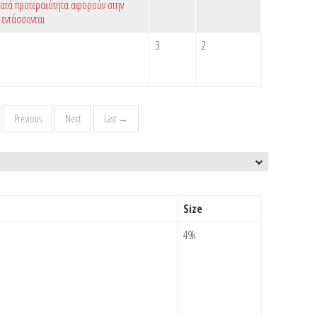
κατά προτεραιότητα αφορούν στην
 εντάσσονται
3
2
Previous
Next
Last →
Size
49k