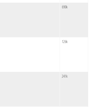
690k
126k
241k