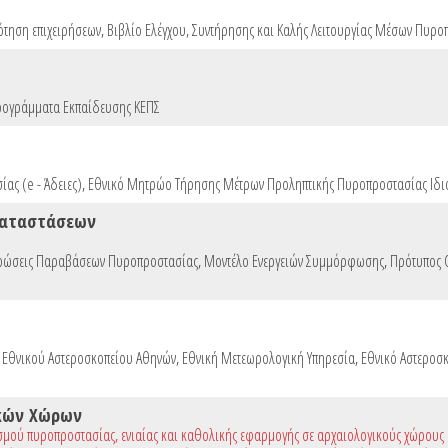
ότηση επιχειρήσεων
,
Βιβλίο Ελέγχου, Συντήρησης και Καλής Λειτουργίας Μέσων Πυρο
ογράμματα Εκπαίδευσης ΚΕΠΣ
ας (e - Άδειες)
,
Εθνικό Μητρώο Τήρησης Μέτρων Προληπτικής Πυροπροστασίας Ιδι
καταστάσεων
ρώσεις Παραβάσεων Πυροπροστασίας
,
Μοντέλο Ενεργειών Συμμόρφωσης
,
Πρότυπος
ο Εθνικού Αστεροσκοπείου Αθηνών
,
Εθνική Μετεωρολογική Υπηρεσία
,
Εθνικό Αστεροσ
κών Χώρων
σμού πυροπροστασίας, ενιαίας και καθολικής εφαρμογής σε αρχαιολογικούς χώρους κ