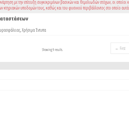
νάρτηση με την επίτευξη συγκεκριμένων βασικών και θεμελιωδών στόχων, οι οποίοι 
ων κτηριακών υποδομών τους, καθώς και του φυσικού περιβάλλοντος στο οποίο αυτά
γκαταστάσεων
Πυρασφάλειας
,
Χρήσιμα Έντυπα
← First
Showing 9 results.