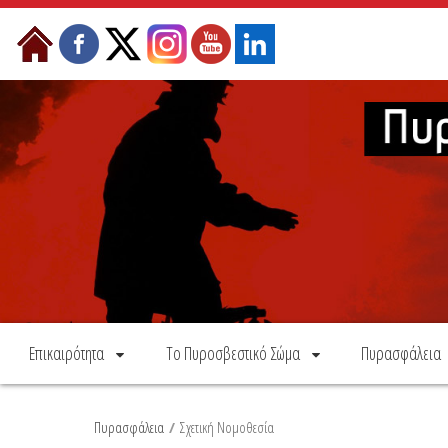
Skip to Content
Επικαιρότητα
Το Πυροσβεστικό Σώμα
Πυρασφάλεια
Πυρασφάλεια
/
Σχετική Νομοθεσία