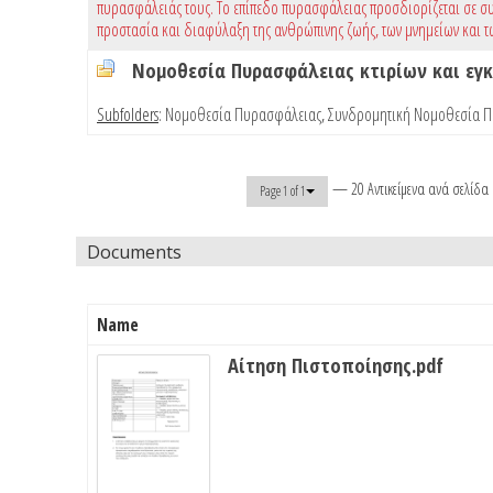
πυρασφάλειάς τους. Το επίπεδο πυρασφάλειας προσδιορίζεται σε συ
προστασία και διαφύλαξη της ανθρώπινης ζωής, των μνημείων και τ
Νομοθεσία Πυρασφάλειας κτιρίων και ε
Subfolders
:
Νομοθεσία Πυρασφάλειας
,
Συνδρομητική Νομοθεσία 
— 20 Αντικείμενα ανά σελίδα
Page 1 of 1
Documents
Name
Αίτηση Πιστοποίησης.pdf