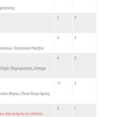
προστασίας
2
0
4
0
οκτησιών
,
Ηλεκτρονικά Ραντεβού
6
0
 Οδηγός Πληροφόρησης
,
Σύστημα
13
0
κοπείο Αθηνών
,
Εθνικό Κέντρο Άμεσης
0
1
αι στην ενίσχυση του επιπέδου