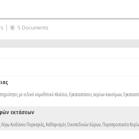
rs
5 Documents
ειας
τηριότητες με ειδικό νομοθετικό πλαίσιο
,
Εγκαταστάσεις αερίων καυσίμων
,
Εγκαταστ
αφών εκτάσεων
 Λόγω Κινδύνου Πυρκαγιάς
,
Καθαρισμός Οικοπεδικών Χώρων
,
Πυροπροστασία Κτιρίω