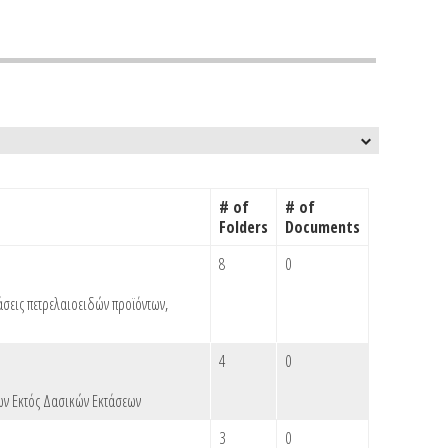
# of
# of
Folders
Documents
8
0
άσεις πετρελαιοειδών προϊόντων
,
4
0
ν Εκτός Δασικών Εκτάσεων
3
0