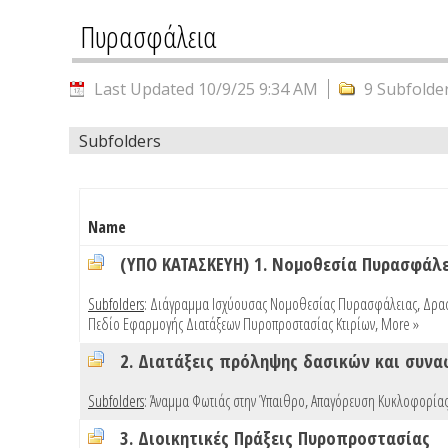
Πυρασφάλεια
Last Updated 10/9/25 9:34 AM
9 Subfolde
Subfolders
Name
(ΥΠΟ ΚΑΤΑΣΚΕΥΗ) 1. Νομοθεσία Πυρασφάλ
Subfolders
:
Διάγραμμα Ισχύουσας Νομοθεσίας Πυρασφάλειας
,
Δρασ
Πεδίο Εφαρμογής Διατάξεων Πυροπροστασίας Κτιρίων
,
More »
2. Διατάξεις πρόληψης δασικών και συν
Subfolders
:
Άναμμα Φωτιάς στην Ύπαιθρο
,
Απαγόρευση Κυκλοφορίας
3. Διοικητικές Πράξεις Πυροπροστασίας