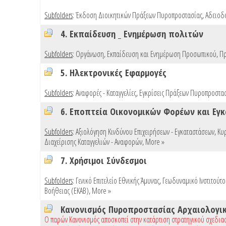
Subfolders
:
Έκδοση Διοικητικών Πράξεων Πυροπροστασίας
,
Αδειοδ
4. Εκπαίδευση _ Ενημέρωση πολιτών
Subfolders
:
Οργάνωση, Εκπαίδευση και Ενημέρωση Προσωπικού
,
Πρ
5. Ηλεκτρονικές Εφαρμογές
Subfolders
:
Αναφορές - Καταγγελίες
,
Εγκρίσεις Πράξεων Πυροπροστασί
6. Εποπτεία Οικονομικών Φορέων και Εγ
Subfolders
:
Αξιολόγηση Κινδύνου Επιχειρήσεων - Εγκαταστάσεων
,
Κυ
Διαχείρισης Καταγγελιών - Αναφορών
,
More »
7. Χρήσιμοι Σύνδεσμοι
Subfolders
:
Γενικό Επιτελείο Εθνικής Άμυνας
,
Γεωδυναμικό Ινστιτούτ
Βοήθειας (ΕΚΑΒ)
,
More »
Κανονισμός Πυροπροστασίας Αρχαιολογι
Ο παρών Κανονισμός αποσκοπεί στην κατάρτιση στρατηγικού σχεδια