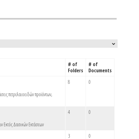
# of
# of
Folders
Documents
8
0
άσεις πετρελαιοειδών προϊόντων
,
4
0
ν Εκτός Δασικών Εκτάσεων
3
0