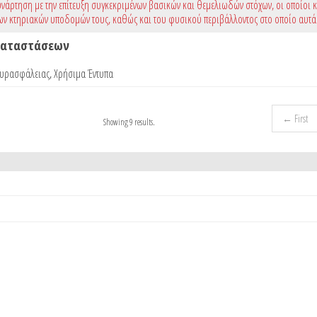
νάρτηση με την επίτευξη συγκεκριμένων βασικών και θεμελιωδών στόχων, οι οποίοι 
ων κτηριακών υποδομών τους, καθώς και του φυσικού περιβάλλοντος στο οποίο αυτά
γκαταστάσεων
Πυρασφάλειας
,
Χρήσιμα Έντυπα
← First
Showing 9 results.