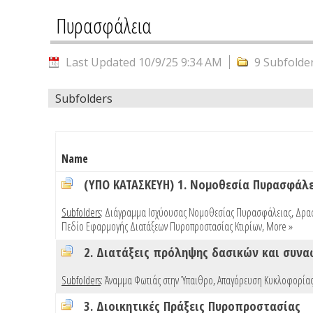
Πυρασφάλεια
Last Updated 10/9/25 9:34 AM
9 Subfolde
Subfolders
Name
(ΥΠΟ ΚΑΤΑΣΚΕΥΗ) 1. Νομοθεσία Πυρασφάλ
Subfolders
:
Διάγραμμα Ισχύουσας Νομοθεσίας Πυρασφάλειας
,
Δρασ
Πεδίο Εφαρμογής Διατάξεων Πυροπροστασίας Κτιρίων
,
More »
2. Διατάξεις πρόληψης δασικών και συν
Subfolders
:
Άναμμα Φωτιάς στην Ύπαιθρο
,
Απαγόρευση Κυκλοφορίας
3. Διοικητικές Πράξεις Πυροπροστασίας