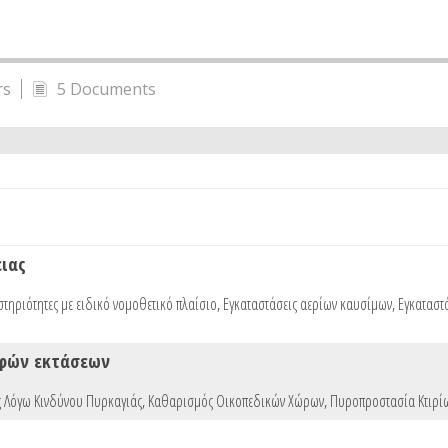
rs
5 Documents
ειας
τηριότητες με ειδικό νομοθετικό πλαίσιο
,
Εγκαταστάσεις αερίων καυσίμων
,
Εγκαταστ
αφών εκτάσεων
 Λόγω Κινδύνου Πυρκαγιάς
,
Καθαρισμός Οικοπεδικών Χώρων
,
Πυροπροστασία Κτιρίω