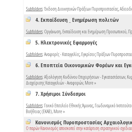
Subfolders
:
Έκδοση Διοικητικών Πράξεων Πυροπροστασίας
,
Αδειοδ
4. Εκπαίδευση _ Ενημέρωση πολιτών
Subfolders
:
Οργάνωση, Εκπαίδευση και Ενημέρωση Προσωπικού
,
Πρ
5. Ηλεκτρονικές Εφαρμογές
Subfolders
:
Αναφορές - Καταγγελίες
,
Εγκρίσεις Πράξεων Πυροπροστασί
6. Εποπτεία Οικονομικών Φορέων και Εγ
Subfolders
:
Αξιολόγηση Κινδύνου Επιχειρήσεων - Εγκαταστάσεων
,
Κυ
Διαχείρισης Καταγγελιών - Αναφορών
,
More »
7. Χρήσιμοι Σύνδεσμοι
Subfolders
:
Γενικό Επιτελείο Εθνικής Άμυνας
,
Γεωδυναμικό Ινστιτούτ
Βοήθειας (ΕΚΑΒ)
,
More »
Κανονισμός Πυροπροστασίας Αρχαιολογι
Ο παρών Κανονισμός αποσκοπεί στην κατάρτιση στρατηγικού σχεδια