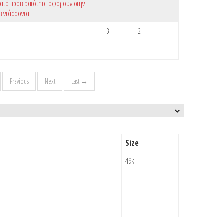
κατά προτεραιότητα αφορούν στην
 εντάσσονται
3
2
Previous
Next
Last →
Size
49k