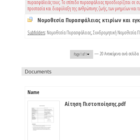
πυρασφάλειάς τους. Το επίπεδο πυρασφάλειας προσδιορίζεται σε συ
προστασία και διαφύλαξη της ανθρώπινης ζωής, των μνημείων και τ
Νομοθεσία Πυρασφάλειας κτιρίων και ε
Subfolders
:
Νομοθεσία Πυρασφάλειας
,
Συνδρομητική Νομοθεσία 
— 20 Αντικείμενα ανά σελίδα
Page 1 of 1
Documents
Name
Αίτηση Πιστοποίησης.pdf