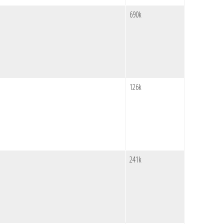
690k
126k
241k