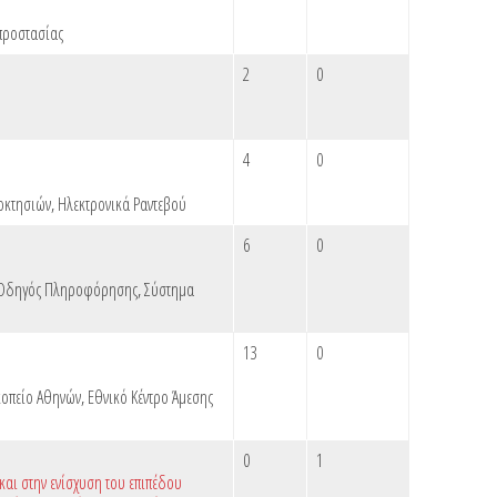
προστασίας
2
0
4
0
οκτησιών
,
Ηλεκτρονικά Ραντεβού
6
0
 Οδηγός Πληροφόρησης
,
Σύστημα
13
0
κοπείο Αθηνών
,
Εθνικό Κέντρο Άμεσης
0
1
αι στην ενίσχυση του επιπέδου