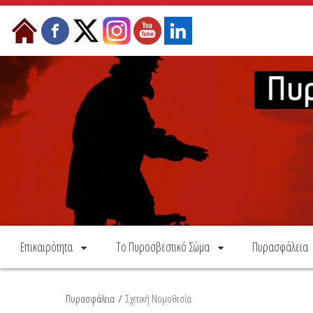
Skip to Content
Επικαιρότητα
Το Πυροσβεστικό Σώμα
Πυρασφάλεια
Πυρασφάλεια
/
Σχετική Νομοθεσία