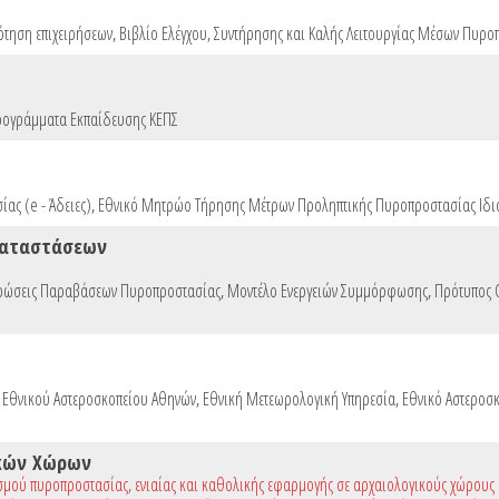
ότηση επιχειρήσεων
,
Βιβλίο Ελέγχου, Συντήρησης και Καλής Λειτουργίας Μέσων Πυρο
ογράμματα Εκπαίδευσης ΚΕΠΣ
ας (e - Άδειες)
,
Εθνικό Μητρώο Τήρησης Μέτρων Προληπτικής Πυροπροστασίας Ιδι
καταστάσεων
ρώσεις Παραβάσεων Πυροπροστασίας
,
Μοντέλο Ενεργειών Συμμόρφωσης
,
Πρότυπος
ο Εθνικού Αστεροσκοπείου Αθηνών
,
Εθνική Μετεωρολογική Υπηρεσία
,
Εθνικό Αστεροσ
κών Χώρων
σμού πυροπροστασίας, ενιαίας και καθολικής εφαρμογής σε αρχαιολογικούς χώρους κ