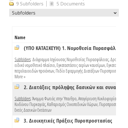
9 Subfolders
5 Documents
Subfolders
Name
(ΥΠΟ ΚΑΤΑΣΚΕΥΗ) 1. Νομοθεσία Πυρασφάλειας
Subfolders
:
Διάγραμμα Ισχύουσας Νομοθεσίας Πυρασφάλειας
,
Δραστηριότ
ειδικό νομοθετικό πλαίσιο
,
Εγκαταστάσεις αερίων καυσίμων
,
Εγκαταστάσεις
πετρελαιοειδών προϊόντων
,
Πεδίο Εφαρμογής Διατάξεων Πυροπροστασίας Κ
More »
Subfolders
:
Άναμμα Φωτιάς στην Ύπαιθρο
,
Απαγόρευση Κυκλοφορίας Λόγω
Κινδύνου Πυρκαγιάς
,
Καθαρισμός Οικοπεδικών Χώρων
,
Πυροπροστασία Κτ
Εκτός Δασικών Εκτάσεων
3. Διοικητικές Πράξεις Πυροπροστασίας