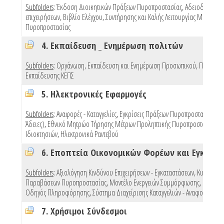
Subfolders
:
Έκδοση Διοικητικών Πράξεων Πυροπροστασίας
,
Αδειοδότηση
επιχειρήσεων
,
Βιβλίο Ελέγχου, Συντήρησης και Καλής Λειτουργίας Μέσων
Πυροπροστασίας
4. Εκπαίδευση _ Ενημέρωση πολιτών
Subfolders
:
Οργάνωση, Εκπαίδευση και Ενημέρωση Προσωπικού
,
Προγράμ
Εκπαίδευσης ΚΕΠΣ
5. Ηλεκτρονικές Εφαρμογές
Subfolders
:
Αναφορές - Καταγγελίες
,
Εγκρίσεις Πράξεων Πυροπροστασίας (e 
Άδειες)
,
Εθνικό Μητρώο Τήρησης Μέτρων Προληπτικής Πυροπροστασίας
Ιδιοκτησιών
,
Ηλεκτρονικά Ραντεβού
Subfolders
:
Αξιολόγηση Κινδύνου Επιχειρήσεων - Εγκαταστάσεων
,
Κυρώσεις
Παραβάσεων Πυροπροστασίας
,
Μοντέλο Ενεργειών Συμμόρφωσης
,
Πρότυπ
Οδηγός Πληροφόρησης
,
Σύστημα Διαχείρισης Καταγγελιών - Αναφορών
,
Mo
7. Χρήσιμοι Σύνδεσμοι