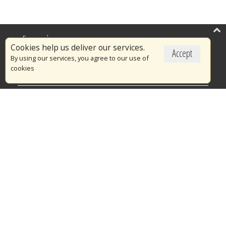
Επικαιρότητα
Cookies help us deliver our services.
Accept
Το Πυροσβεστικό Σώμα
By using our services, you agree to our use of
cookies
Πυρασφάλεια
Τράπεζα Ιδεών
Εθελοντισμός
Ανοιχτά Δεδομένα
Διαγωνισμοί
Ευρωπαϊκά & Αναπτυξιακά Προγράμματα