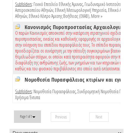
Subfolders
:
Γενικό Επιτελείο Εθνικής Άμυνας
,
Γεωδυναμικό Ινστιτούτο Εθνικ
Αστεροσκοπείου Αθηνών
,
Εθνική Μετεωρολογική Υπηρεσία
,
Εθνικό Αστεροσ
Αθηνών
,
Εθνικό Κέντρο Άμεσης Βοήθειας (ΕΚΑΒ)
,
More »
Ο παρών Κανονισμός αποσκοπεί στην κατάρτιση στρατηγικού σχεδιασμού
πυροπροστασίας, ενιαίας και καθολικής εφαρμογής σε αρχαιολογικούς χώρ
στην ενίσχυση του επιπέδου πυρασφάλειάς τους. Το επίπεδο πυρασφάλειας
προσδιορίζεται σε συνάρτηση με την επίτευξη συγκεκριμένων βασικών και
θεμελιωδών στόχων, οι οποίοι κατά προτεραιότητα αφορούν στην προστασί
διαφύλαξη της ανθρώπινης ζωής, των μνημείων και των κτηριακών υποδομώ
καθώς και του φυσικού περιβάλλοντος στο οποίο αυτά εντάσσονται
Subfolders
:
Νομοθεσία Πυρασφάλειας
,
Συνδρομητική Νομοθεσία Πυρασφ
Χρήσιμα Έντυπα
Previous
Next
Page 1 of 1
Documents