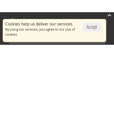
Επικαιρότητα
Cookies help us deliver our services.
Accept
Το Πυροσβεστικό Σώμα
By using our services, you agree to our use of
cookies
Πυρασφάλεια
Τράπεζα Ιδεών
Εθελοντισμός
Ανοιχτά Δεδομένα
Διαγωνισμοί
Ευρωπαϊκά & Αναπτυξιακά Προγράμματα