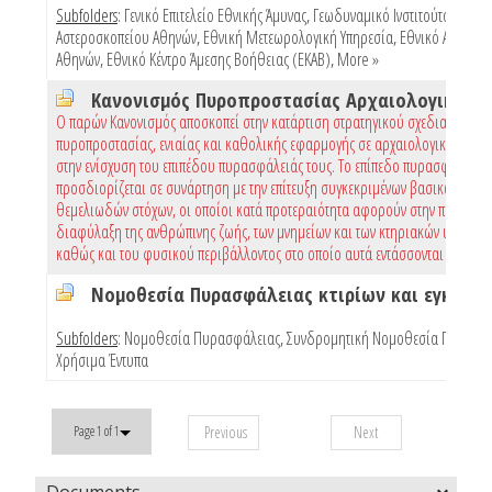
Subfolders
:
Γενικό Επιτελείο Εθνικής Άμυνας
,
Γεωδυναμικό Ινστιτούτο Εθνικ
Αστεροσκοπείου Αθηνών
,
Εθνική Μετεωρολογική Υπηρεσία
,
Εθνικό Αστεροσ
Αθηνών
,
Εθνικό Κέντρο Άμεσης Βοήθειας (ΕΚΑΒ)
,
More »
Ο παρών Κανονισμός αποσκοπεί στην κατάρτιση στρατηγικού σχεδιασμού
πυροπροστασίας, ενιαίας και καθολικής εφαρμογής σε αρχαιολογικούς χώρ
στην ενίσχυση του επιπέδου πυρασφάλειάς τους. Το επίπεδο πυρασφάλειας
προσδιορίζεται σε συνάρτηση με την επίτευξη συγκεκριμένων βασικών και
θεμελιωδών στόχων, οι οποίοι κατά προτεραιότητα αφορούν στην προστασί
διαφύλαξη της ανθρώπινης ζωής, των μνημείων και των κτηριακών υποδομώ
καθώς και του φυσικού περιβάλλοντος στο οποίο αυτά εντάσσονται
Subfolders
:
Νομοθεσία Πυρασφάλειας
,
Συνδρομητική Νομοθεσία Πυρασφ
Χρήσιμα Έντυπα
Previous
Next
Page 1 of 1
Documents