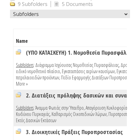
9 Subfolders
5 Documents
Subfolders
Name
(ΥΠΟ ΚΑΤΑΣΚΕΥΗ) 1. Νομοθεσία Πυρασφάλειας
Subfolders
:
Διάγραμμα Ισχύουσας Νομοθεσίας Πυρασφάλειας
,
Δραστηριότ
ειδικό νομοθετικό πλαίσιο
,
Εγκαταστάσεις αερίων καυσίμων
,
Εγκαταστάσεις
πετρελαιοειδών προϊόντων
,
Πεδίο Εφαρμογής Διατάξεων Πυροπροστασίας Κ
More »
Subfolders
:
Άναμμα Φωτιάς στην Ύπαιθρο
,
Απαγόρευση Κυκλοφορίας Λόγω
Κινδύνου Πυρκαγιάς
,
Καθαρισμός Οικοπεδικών Χώρων
,
Πυροπροστασία Κτ
Εκτός Δασικών Εκτάσεων
3. Διοικητικές Πράξεις Πυροπροστασίας