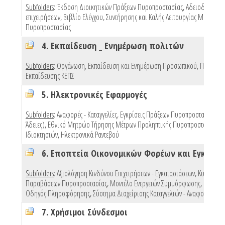
Subfolders
:
Έκδοση Διοικητικών Πράξεων Πυροπροστασίας
,
Αδειοδότηση
επιχειρήσεων
,
Βιβλίο Ελέγχου, Συντήρησης και Καλής Λειτουργίας Μέσων
Πυροπροστασίας
4. Εκπαίδευση _ Ενημέρωση πολιτών
Subfolders
:
Οργάνωση, Εκπαίδευση και Ενημέρωση Προσωπικού
,
Προγράμ
Εκπαίδευσης ΚΕΠΣ
5. Ηλεκτρονικές Εφαρμογές
Subfolders
:
Αναφορές - Καταγγελίες
,
Εγκρίσεις Πράξεων Πυροπροστασίας (e 
Άδειες)
,
Εθνικό Μητρώο Τήρησης Μέτρων Προληπτικής Πυροπροστασίας
Ιδιοκτησιών
,
Ηλεκτρονικά Ραντεβού
Subfolders
:
Αξιολόγηση Κινδύνου Επιχειρήσεων - Εγκαταστάσεων
,
Κυρώσεις
Παραβάσεων Πυροπροστασίας
,
Μοντέλο Ενεργειών Συμμόρφωσης
,
Πρότυπ
Οδηγός Πληροφόρησης
,
Σύστημα Διαχείρισης Καταγγελιών - Αναφορών
,
Mo
7. Χρήσιμοι Σύνδεσμοι