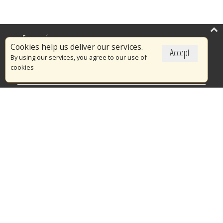
Επικαιρότητα
Cookies help us deliver our services.
Accept
Το Πυροσβεστικό Σώμα
By using our services, you agree to our use of
cookies
Πυρασφάλεια
Τράπεζα Ιδεών
Εθελοντισμός
Ανοιχτά Δεδομένα
Διαγωνισμοί
Ευρωπαϊκά & Αναπτυξιακά Προγράμματα