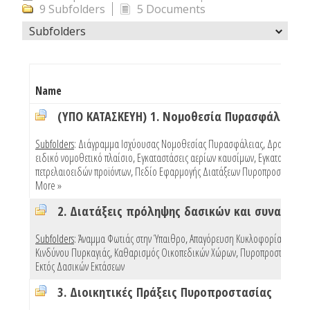
9 Subfolders
5 Documents
Subfolders
Name
(ΥΠΟ ΚΑΤΑΣΚΕΥΗ) 1. Νομοθεσία Πυρασφάλειας
Subfolders
:
Διάγραμμα Ισχύουσας Νομοθεσίας Πυρασφάλειας
,
Δραστηριότ
ειδικό νομοθετικό πλαίσιο
,
Εγκαταστάσεις αερίων καυσίμων
,
Εγκαταστάσεις
πετρελαιοειδών προϊόντων
,
Πεδίο Εφαρμογής Διατάξεων Πυροπροστασίας Κ
More »
Subfolders
:
Άναμμα Φωτιάς στην Ύπαιθρο
,
Απαγόρευση Κυκλοφορίας Λόγω
Κινδύνου Πυρκαγιάς
,
Καθαρισμός Οικοπεδικών Χώρων
,
Πυροπροστασία Κτ
Εκτός Δασικών Εκτάσεων
3. Διοικητικές Πράξεις Πυροπροστασίας