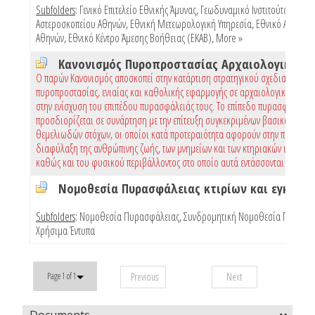
Subfolders
:
Γενικό Επιτελείο Εθνικής Άμυνας
,
Γεωδυναμικό Ινστιτούτο Εθνικ
Αστεροσκοπείου Αθηνών
,
Εθνική Μετεωρολογική Υπηρεσία
,
Εθνικό Αστεροσ
Αθηνών
,
Εθνικό Κέντρο Άμεσης Βοήθειας (ΕΚΑΒ)
,
More »
Ο παρών Κανονισμός αποσκοπεί στην κατάρτιση στρατηγικού σχεδιασμού
πυροπροστασίας, ενιαίας και καθολικής εφαρμογής σε αρχαιολογικούς χώρ
στην ενίσχυση του επιπέδου πυρασφάλειάς τους. Το επίπεδο πυρασφάλειας
προσδιορίζεται σε συνάρτηση με την επίτευξη συγκεκριμένων βασικών και
θεμελιωδών στόχων, οι οποίοι κατά προτεραιότητα αφορούν στην προστασί
διαφύλαξη της ανθρώπινης ζωής, των μνημείων και των κτηριακών υποδομώ
καθώς και του φυσικού περιβάλλοντος στο οποίο αυτά εντάσσονται
Subfolders
:
Νομοθεσία Πυρασφάλειας
,
Συνδρομητική Νομοθεσία Πυρασφ
Χρήσιμα Έντυπα
Previous
Next
Page 1 of 1
Documents