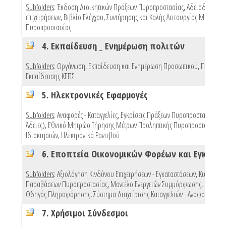
Subfolders
:
Έκδοση Διοικητικών Πράξεων Πυροπροστασίας
,
Αδειοδότηση
επιχειρήσεων
,
Βιβλίο Ελέγχου, Συντήρησης και Καλής Λειτουργίας Μέσων
Πυροπροστασίας
4. Εκπαίδευση _ Ενημέρωση πολιτών
Subfolders
:
Οργάνωση, Εκπαίδευση και Ενημέρωση Προσωπικού
,
Προγράμ
Εκπαίδευσης ΚΕΠΣ
5. Ηλεκτρονικές Εφαρμογές
Subfolders
:
Αναφορές - Καταγγελίες
,
Εγκρίσεις Πράξεων Πυροπροστασίας (e 
Άδειες)
,
Εθνικό Μητρώο Τήρησης Μέτρων Προληπτικής Πυροπροστασίας
Ιδιοκτησιών
,
Ηλεκτρονικά Ραντεβού
Subfolders
:
Αξιολόγηση Κινδύνου Επιχειρήσεων - Εγκαταστάσεων
,
Κυρώσεις
Παραβάσεων Πυροπροστασίας
,
Μοντέλο Ενεργειών Συμμόρφωσης
,
Πρότυπ
Οδηγός Πληροφόρησης
,
Σύστημα Διαχείρισης Καταγγελιών - Αναφορών
,
Mo
7. Χρήσιμοι Σύνδεσμοι