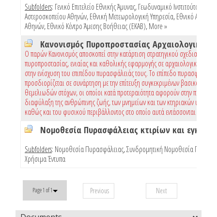
Subfolders
:
Γενικό Επιτελείο Εθνικής Άμυνας
,
Γεωδυναμικό Ινστιτούτο Εθνικ
Αστεροσκοπείου Αθηνών
,
Εθνική Μετεωρολογική Υπηρεσία
,
Εθνικό Αστεροσ
Αθηνών
,
Εθνικό Κέντρο Άμεσης Βοήθειας (ΕΚΑΒ)
,
More »
Ο παρών Κανονισμός αποσκοπεί στην κατάρτιση στρατηγικού σχεδιασμού
πυροπροστασίας, ενιαίας και καθολικής εφαρμογής σε αρχαιολογικούς χώρ
στην ενίσχυση του επιπέδου πυρασφάλειάς τους. Το επίπεδο πυρασφάλειας
προσδιορίζεται σε συνάρτηση με την επίτευξη συγκεκριμένων βασικών και
θεμελιωδών στόχων, οι οποίοι κατά προτεραιότητα αφορούν στην προστασί
διαφύλαξη της ανθρώπινης ζωής, των μνημείων και των κτηριακών υποδομώ
καθώς και του φυσικού περιβάλλοντος στο οποίο αυτά εντάσσονται
Subfolders
:
Νομοθεσία Πυρασφάλειας
,
Συνδρομητική Νομοθεσία Πυρασφ
Χρήσιμα Έντυπα
Previous
Next
Page 1 of 1
Documents