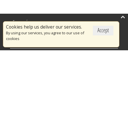
Επικαιρότητα
Cookies help us deliver our services.
Accept
Το Πυροσβεστικό Σώμα
By using our services, you agree to our use of
cookies
Πυρασφάλεια
Τράπεζα Ιδεών
Εθελοντισμός
Ανοιχτά Δεδομένα
Διαγωνισμοί
Ευρωπαϊκά & Αναπτυξιακά Προγράμματα