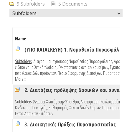
9 Subfolders
5 Documents
Subfolders
Name
(ΥΠΟ ΚΑΤΑΣΚΕΥΗ) 1. Νομοθεσία Πυρασφάλειας
Subfolders
:
Διάγραμμα Ισχύουσας Νομοθεσίας Πυρασφάλειας
,
Δραστηριότ
ειδικό νομοθετικό πλαίσιο
,
Εγκαταστάσεις αερίων καυσίμων
,
Εγκαταστάσεις
πετρελαιοειδών προϊόντων
,
Πεδίο Εφαρμογής Διατάξεων Πυροπροστασίας Κ
More »
Subfolders
:
Άναμμα Φωτιάς στην Ύπαιθρο
,
Απαγόρευση Κυκλοφορίας Λόγω
Κινδύνου Πυρκαγιάς
,
Καθαρισμός Οικοπεδικών Χώρων
,
Πυροπροστασία Κτ
Εκτός Δασικών Εκτάσεων
3. Διοικητικές Πράξεις Πυροπροστασίας