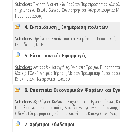
Subfolders
:
Έκδοση Διοικητικών Πράξεων Πυροπροστασίας
,
Αδειοδότηση
επιχειρήσεων
,
Βιβλίο Ελέγχου, Συντήρησης και Καλής Λειτουργίας Μέσων
Πυροπροστασίας
4. Εκπαίδευση _ Ενημέρωση πολιτών
Subfolders
:
Οργάνωση, Εκπαίδευση και Ενημέρωση Προσωπικού
,
Προγράμ
Εκπαίδευσης ΚΕΠΣ
5. Ηλεκτρονικές Εφαρμογές
Subfolders
:
Αναφορές - Καταγγελίες
,
Εγκρίσεις Πράξεων Πυροπροστασίας (e 
Άδειες)
,
Εθνικό Μητρώο Τήρησης Μέτρων Προληπτικής Πυροπροστασίας
Ιδιοκτησιών
,
Ηλεκτρονικά Ραντεβού
Subfolders
:
Αξιολόγηση Κινδύνου Επιχειρήσεων - Εγκαταστάσεων
,
Κυρώσεις
Παραβάσεων Πυροπροστασίας
,
Μοντέλο Ενεργειών Συμμόρφωσης
,
Πρότυπ
Οδηγός Πληροφόρησης
,
Σύστημα Διαχείρισης Καταγγελιών - Αναφορών
,
Mo
7. Χρήσιμοι Σύνδεσμοι