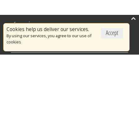
Επικαιρότητα
Cookies help us deliver our services.
Accept
Το Πυροσβεστικό Σώμα
By using our services, you agree to our use of
cookies
Πυρασφάλεια
Τράπεζα Ιδεών
Εθελοντισμός
Ανοιχτά Δεδομένα
Διαγωνισμοί
Ευρωπαϊκά & Αναπτυξιακά Προγράμματα