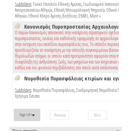
Subfolders
:
Γενικό Επιτελείο Εθνικής Άμυνας
,
Γεωδυναμικό Ινστιτούτο Εθνικ
Αστεροσκοπείου Αθηνών
,
Εθνική Μετεωρολογική Υπηρεσία
,
Εθνικό Αστεροσ
Αθηνών
,
Εθνικό Κέντρο Άμεσης Βοήθειας (ΕΚΑΒ)
,
More »
Ο παρών Κανονισμός αποσκοπεί στην κατάρτιση στρατηγικού σχεδιασμού
πυροπροστασίας, ενιαίας και καθολικής εφαρμογής σε αρχαιολογικούς χώρ
στην ενίσχυση του επιπέδου πυρασφάλειάς τους. Το επίπεδο πυρασφάλειας
προσδιορίζεται σε συνάρτηση με την επίτευξη συγκεκριμένων βασικών και
θεμελιωδών στόχων, οι οποίοι κατά προτεραιότητα αφορούν στην προστασί
διαφύλαξη της ανθρώπινης ζωής, των μνημείων και των κτηριακών υποδομώ
καθώς και του φυσικού περιβάλλοντος στο οποίο αυτά εντάσσονται
Subfolders
:
Νομοθεσία Πυρασφάλειας
,
Συνδρομητική Νομοθεσία Πυρασφ
Χρήσιμα Έντυπα
Previous
Next
Page 1 of 1
Documents