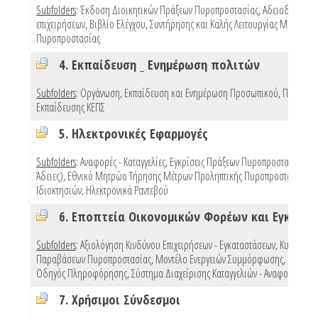
Subfolders
:
Έκδοση Διοικητικών Πράξεων Πυροπροστασίας
,
Αδειοδότηση
επιχειρήσεων
,
Βιβλίο Ελέγχου, Συντήρησης και Καλής Λειτουργίας Μέσων
Πυροπροστασίας
4. Εκπαίδευση _ Ενημέρωση πολιτών
Subfolders
:
Οργάνωση, Εκπαίδευση και Ενημέρωση Προσωπικού
,
Προγράμ
Εκπαίδευσης ΚΕΠΣ
5. Ηλεκτρονικές Εφαρμογές
Subfolders
:
Αναφορές - Καταγγελίες
,
Εγκρίσεις Πράξεων Πυροπροστασίας (e 
Άδειες)
,
Εθνικό Μητρώο Τήρησης Μέτρων Προληπτικής Πυροπροστασίας
Ιδιοκτησιών
,
Ηλεκτρονικά Ραντεβού
Subfolders
:
Αξιολόγηση Κινδύνου Επιχειρήσεων - Εγκαταστάσεων
,
Κυρώσεις
Παραβάσεων Πυροπροστασίας
,
Μοντέλο Ενεργειών Συμμόρφωσης
,
Πρότυπ
Οδηγός Πληροφόρησης
,
Σύστημα Διαχείρισης Καταγγελιών - Αναφορών
,
Mo
7. Χρήσιμοι Σύνδεσμοι