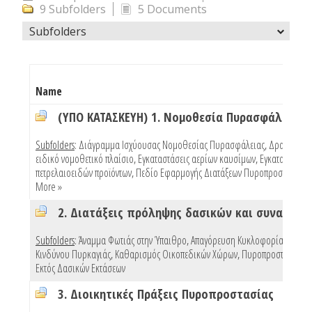
9 Subfolders
5 Documents
Subfolders
Name
(ΥΠΟ ΚΑΤΑΣΚΕΥΗ) 1. Νομοθεσία Πυρασφάλειας
Subfolders
:
Διάγραμμα Ισχύουσας Νομοθεσίας Πυρασφάλειας
,
Δραστηριότ
ειδικό νομοθετικό πλαίσιο
,
Εγκαταστάσεις αερίων καυσίμων
,
Εγκαταστάσεις
πετρελαιοειδών προϊόντων
,
Πεδίο Εφαρμογής Διατάξεων Πυροπροστασίας Κ
More »
Subfolders
:
Άναμμα Φωτιάς στην Ύπαιθρο
,
Απαγόρευση Κυκλοφορίας Λόγω
Κινδύνου Πυρκαγιάς
,
Καθαρισμός Οικοπεδικών Χώρων
,
Πυροπροστασία Κτ
Εκτός Δασικών Εκτάσεων
3. Διοικητικές Πράξεις Πυροπροστασίας