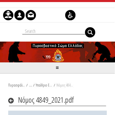
Skip to Content
Πυρασφάλεια
/
Υπαίθριο Εμπόριο, Ψυχαγωγικές Δραστηριότητες
/
Νόμος 4849_2021.pdf
Νόμος 4849_2021.pdf