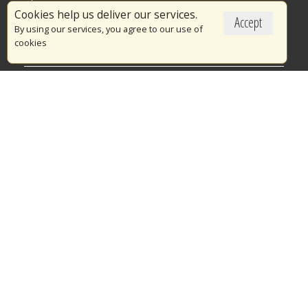
Επικαιρότητα
Cookies help us deliver our services.
Accept
Το Πυροσβεστικό Σώμα
By using our services, you agree to our use of
cookies
Πυρασφάλεια
Τράπεζα Ιδεών
Εθελοντισμός
Ανοιχτά Δεδομένα
Διαγωνισμοί
Ευρωπαϊκά & Αναπτυξιακά Προγράμματα