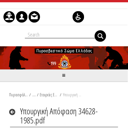
Skip to Content
Πυρασφάλεια
/
Εταιρείες Εμπορίας Πετρελαιοειδών Προϊόντων
/
Υπουργική Απόφαση 34628-1985.pdf
Υπουργική Απόφαση 34628-
1985.pdf