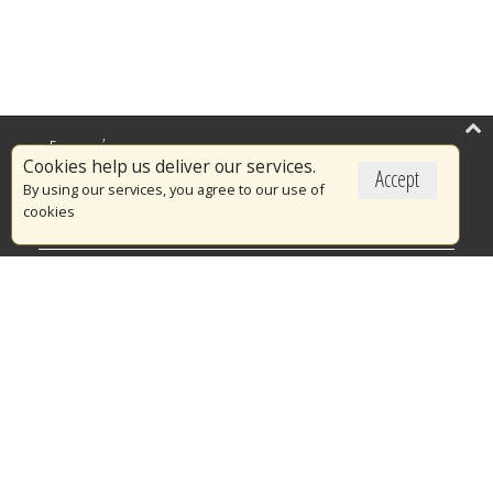
Επικαιρότητα
Cookies help us deliver our services.
Accept
Το Πυροσβεστικό Σώμα
By using our services, you agree to our use of
cookies
Πυρασφάλεια
Τράπεζα Ιδεών
Εθελοντισμός
Ανοιχτά Δεδομένα
Διαγωνισμοί
Ευρωπαϊκά & Αναπτυξιακά Προγράμματα