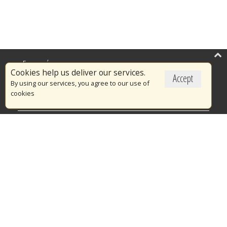
Επικαιρότητα
Cookies help us deliver our services.
Accept
Το Πυροσβεστικό Σώμα
By using our services, you agree to our use of
cookies
Πυρασφάλεια
Τράπεζα Ιδεών
Εθελοντισμός
Ανοιχτά Δεδομένα
Διαγωνισμοί
Ευρωπαϊκά & Αναπτυξιακά Προγράμματα