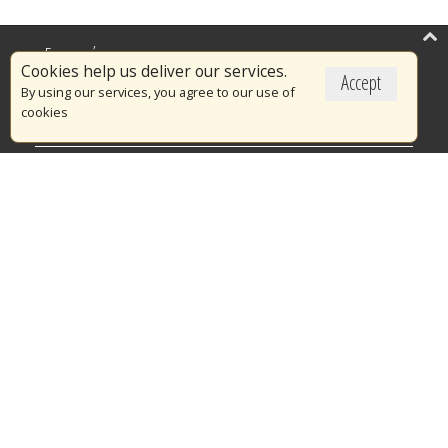
Επικαιρότητα
Cookies help us deliver our services.
Accept
Το Πυροσβεστικό Σώμα
By using our services, you agree to our use of
cookies
Πυρασφάλεια
Τράπεζα Ιδεών
Εθελοντισμός
Ανοιχτά Δεδομένα
Διαγωνισμοί
Ευρωπαϊκά & Αναπτυξιακά Προγράμματα