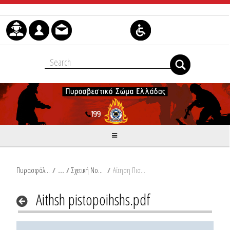
Skip to Content
Πυρασφάλεια
/
Σχετική Νομοθεσία
/
Αίτηση Πιστοποίησης.pdf
Aithsh pistopoihshs.pdf