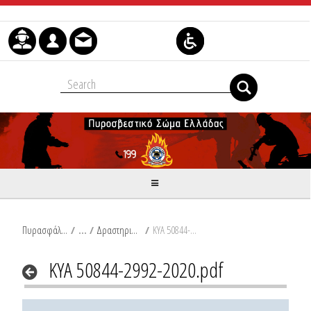
Skip to Content
Πυρασφάλεια
/
Δραστηριότητες Περιβαλλοντικών Υποδομών
/
ΚΥΑ 50844-2992-2020.pdf
ΚΥΑ 50844-2992-2020.pdf