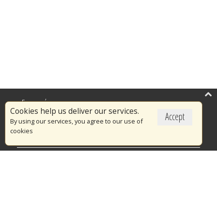
Επικαιρότητα
Cookies help us deliver our services.
Accept
Το Πυροσβεστικό Σώμα
By using our services, you agree to our use of
cookies
Πυρασφάλεια
Τράπεζα Ιδεών
Εθελοντισμός
Ανοιχτά Δεδομένα
Διαγωνισμοί