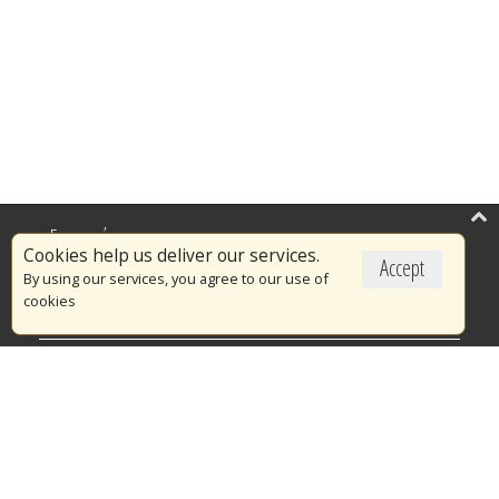
Επικαιρότητα
Cookies help us deliver our services.
Accept
Το Πυροσβεστικό Σώμα
By using our services, you agree to our use of
cookies
Πυρασφάλεια
Τράπεζα Ιδεών
Εθελοντισμός
Ανοιχτά Δεδομένα
Διαγωνισμοί