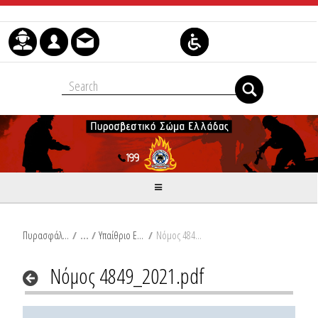
Skip to Content
Πυρασφάλεια
/
Υπαίθριο Εμπόριο, Ψυχαγωγικές Δραστηριότητες
/
Νόμος 4849_2021.pdf
Νόμος 4849_2021.pdf