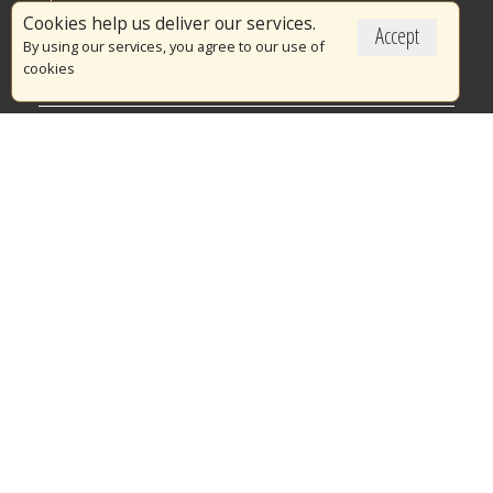
Επικαιρότητα
Cookies help us deliver our services.
Accept
Το Πυροσβεστικό Σώμα
By using our services, you agree to our use of
cookies
Πυρασφάλεια
Τράπεζα Ιδεών
Εθελοντισμός
Ανοιχτά Δεδομένα
Διαγωνισμοί
Ευρωπαϊκά & Αναπτυξιακά Προγράμματα