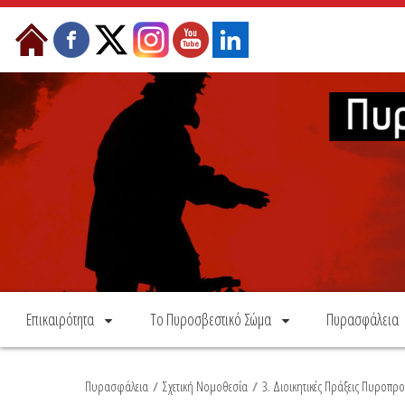
Skip to Content
Επικαιρότητα
Το Πυροσβεστικό Σώμα
Πυρασφάλεια
Πυρασφάλεια
/
Σχετική Νομοθεσία
/
3. Διοικητικές Πράξεις Πυροπρ