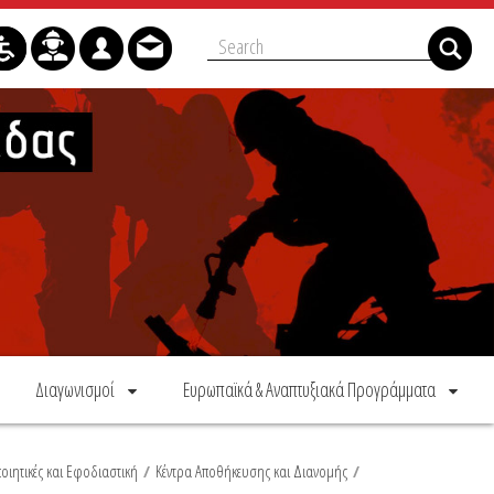
Διαγωνισμοί
Ευρωπαϊκά & Αναπτυξιακά Προγράμματα
οιητικές και Εφοδιαστική
/
Κέντρα Αποθήκευσης και Διανομής
/