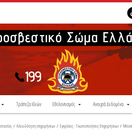
Τράπεζα Ιδεών
Εθελοντισμός
Ανοιχτά Δεδομένα
οστασίας
/
Αδειοδότηση επιχειρήσεων
/
Εγκρίσεις - Γνωστοποιήσεις Επιχειρήσεων
/
Μεταπ