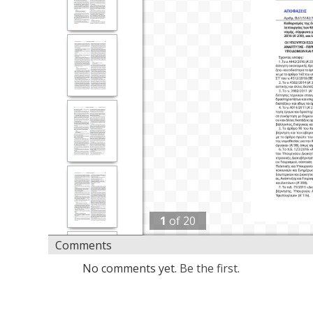
1
of
20
Comments
No comments yet.
Be the first.