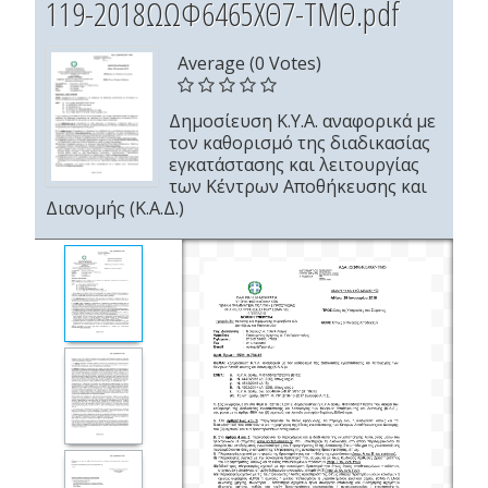
119-2018ΩΩΦ6465ΧΘ7-ΤΜΘ.pdf
Average (0 Votes)
Δημοσίευση Κ.Υ.Α. αναφορικά με
τον καθορισμό της διαδικασίας
εγκατάστασης και λειτουργίας
των Κέντρων Αποθήκευσης και
Διανομής (Κ.Α.Δ.)