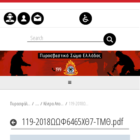
Skip to Content
Πυρασφάλεια
/
Κέντρα Αποθήκευσης και Διανομής
/
119-2018ΩΩΦ6465ΧΘ7-ΤΜΘ.pdf
119-2018ΩΩΦ6465ΧΘ7-ΤΜΘ.pdf