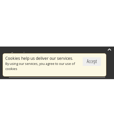
Επικαιρότητα
Cookies help us deliver our services.
Accept
Το Πυροσβεστικό Σώμα
By using our services, you agree to our use of
cookies
Πυρασφάλεια
Τράπεζα Ιδεών
Εθελοντισμός
Ανοιχτά Δεδομένα
Διαγωνισμοί