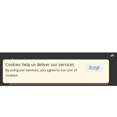
Επικαιρότητα
Cookies help us deliver our services.
Accept
Το Πυροσβεστικό Σώμα
By using our services, you agree to our use of
cookies
Πυρασφάλεια
Τράπεζα Ιδεών
Εθελοντισμός
Ανοιχτά Δεδομένα