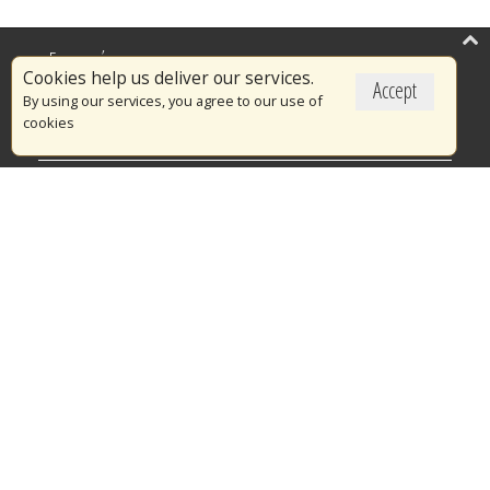
Επικαιρότητα
Cookies help us deliver our services.
Accept
Το Πυροσβεστικό Σώμα
By using our services, you agree to our use of
cookies
Πυρασφάλεια
Τράπεζα Ιδεών
Εθελοντισμός
Ανοιχτά Δεδομένα
Διαγωνισμοί
Ευρωπαϊκά & Αναπτυξιακά Προγράμματα