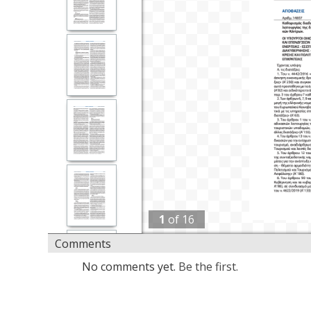
1
of
16
Comments
No comments yet.
Be the first.