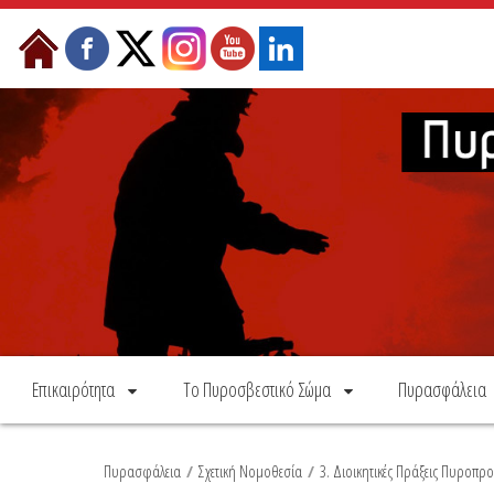
Skip to Content
Επικαιρότητα
Το Πυροσβεστικό Σώμα
Πυρασφάλεια
Πυρασφάλεια
/
Σχετική Νομοθεσία
/
3. Διοικητικές Πράξεις Πυροπρ