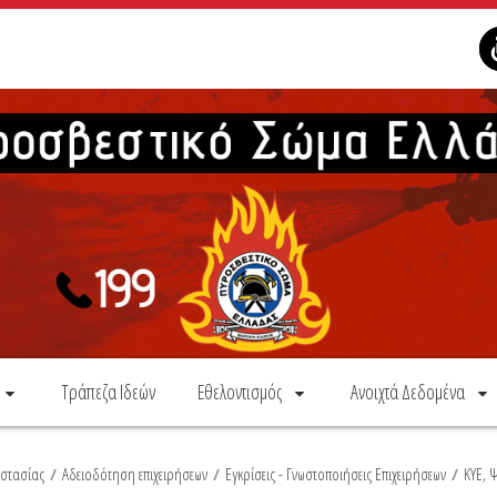
Τράπεζα Ιδεών
Εθελοντισμός
Ανοιχτά Δεδομένα
οστασίας
/
Αδειοδότηση επιχειρήσεων
/
Εγκρίσεις - Γνωστοποιήσεις Επιχειρήσεων
/
ΚΥΕ, 