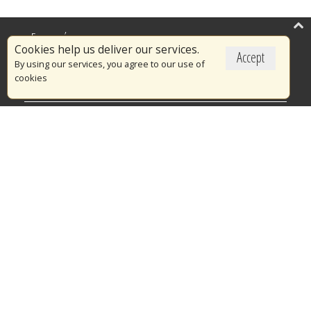
Επικαιρότητα
Cookies help us deliver our services.
Accept
Το Πυροσβεστικό Σώμα
By using our services, you agree to our use of
cookies
Πυρασφάλεια
Τράπεζα Ιδεών
Εθελοντισμός
Ανοιχτά Δεδομένα
Διαγωνισμοί
Ευρωπαϊκά & Αναπτυξιακά Προγράμματα