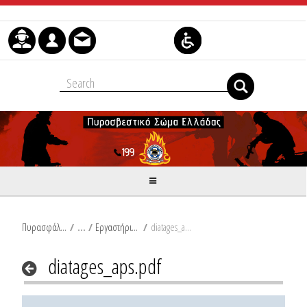
Skip to Content
Πυρασφάλεια
/
Εργαστήρια Αισθητικής
/
diatages_aps.pdf
diatages_aps.pdf